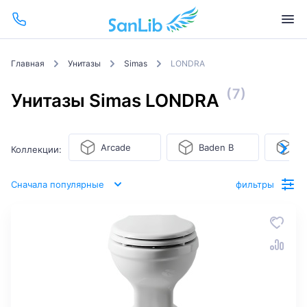
Главная
Унитазы
Simas
LONDRA
(7)
Унитазы Simas LONDRA
Arcade
Baden Baden
B
Коллекции:
Сначала популярные
фильтры