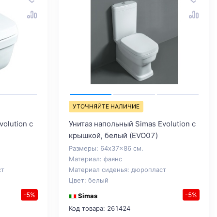
УТОЧНЯЙТЕ НАЛИЧИЕ
olution с
Унитаз напольный Simas Evolution с
крышкой, белый (EVO07)
Размеры: 64x37x86 см.
Материал: фаянс
ст
Материал сиденья: дюропласт
Цвет: белый
-5%
-5%
Simas
Код товара: 261424