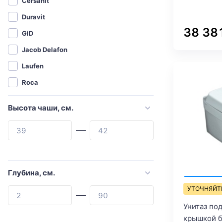
Cersanit
Duravit
38 38
GiD
Jacob Delafon
Laufen
Roca
Santek
Высота чаши, см.
Weltwasser
Abber
Agger
Allen Brau
Глубина, см.
Aquanet
УТОЧНЯЙТ
Aquatek
Унитаз под
Armadi Art
крышкой 