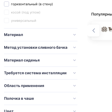
горизонтальный (в стену)
Creo Ceramique
косой (под углом)
Популярны
Damixa
универсальный
Delice
Diwo
Материал
Esbano
Метод установки сливного бачка
Excellent
Galassia
Материал сиденья
Geberit
Требуется система инсталляции
Globo
Grohe
Область применения
Grossman
Полочка в чаше
Gural Vit
Gustavsberg
Цвет