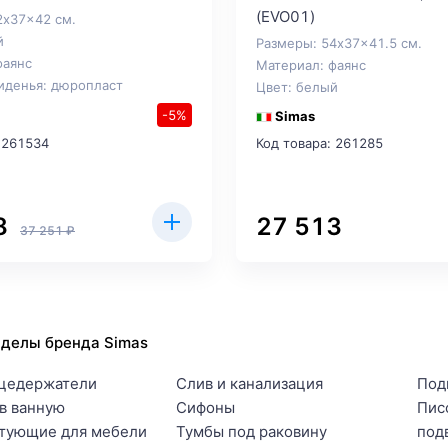
(EVO01)
2x37x42 см.
й
Размеры: 54x37x41.5 см.
фаянс
Материал: фаянс
иденья: дюропласт
Цвет: белый
-5%
Simas
 261534
Код товара: 261285
8
27 513
37 251 ₽
зделы бренда Simas
цедержатели
Слив и канализация
Под
в ванную
Сифоны
Пис
тующие для мебели
Тумбы под раковину
под