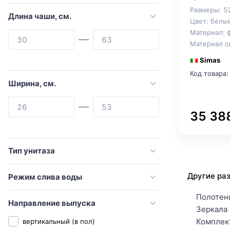
Art&Max
Размеры: 5
Длина чаши, см.
Цвет: белы
ArtCeram
Материал: 
Azario
Материал с
BERGES
Simas
Код товара:
beWash
Ширина, см.
Bien
Black&White
35 38
Bolu
Bravat
Тип унитаза
CeramaLux
Другие ра
Режим слива воды
Ceramica Nova
Cezares
Полотен
Направление выпуска
Зеркала 
Comforty
Комплек
вертикальный (в пол)
Creavit