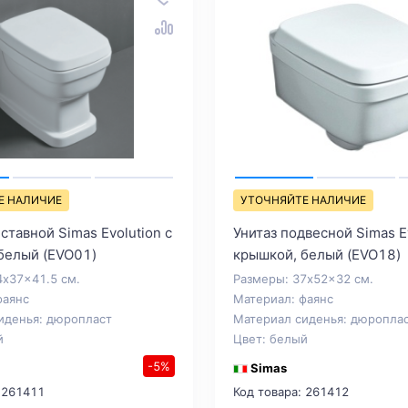
Е НАЛИЧИЕ
УТОЧНЯЙТЕ НАЛИЧИЕ
ставной Simas Evolution с
Унитаз подвесной Simas Ev
белый (EVO01)
крышкой, белый (EVO18)
4x37x41.5 см.
Размеры: 37x52x32 см.
фаянс
Материал: фаянс
иденья: дюропласт
Материал сиденья: дюропла
й
Цвет: белый
-5%
Simas
 261411
Код товара: 261412