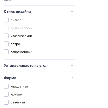
Hatria
Iddis
Стиль дизайна
Ideal Standard
hi-tech
Jaquar
дизайнерский
Kale
классический
Kerama Marazzi
ретро
Keramag
современный
Kerasan
Устанавливается в угол
Laguraty
Lemark
Форма
Orange
квадратная
OWL 1975
круглая
Rosa
овальная
Sanita