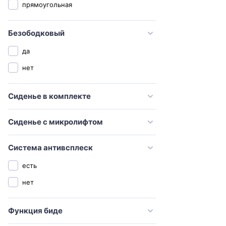
прямоугольная
Sanita luxe
Santeri
Безободковый
SantiLine
да
Serel
нет
Simas
Сиденье в комплекте
STWORKI
Swedbe
Сиденье с микролифтом
TECE
Timo
Система антивсплеск
Toto
есть
Vidima
нет
Villeroy & Boch
Функция биде
Vincea