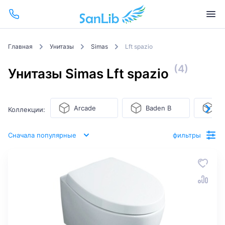
Главная
Унитазы
Simas
Lft spazio
(4)
Унитазы Simas Lft spazio
Arcade
Baden Baden
B
Коллекции:
Сначала популярные
фильтры