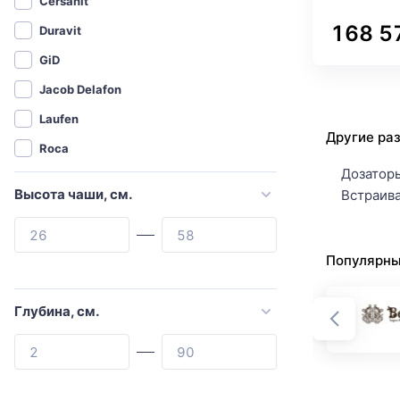
Cersanit
168 5
Duravit
GiD
Jacob Delafon
Laufen
Другие ра
Roca
Дозатор
Santek
Высота чаши, см.
Встраив
Weltwasser
Abber
Популярны
Agger
Allen Brau
Глубина, см.
Aquanet
Aquatek
Armadi Art