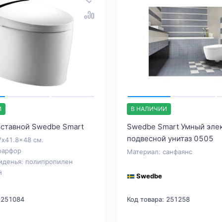
И
В НАЛИЧИИ
иставной Swedbe Smart
Swedbe Smart Умный эле
подвесной унитаз 0505
7x41.8x48 см.
фарфор
Материал: санфаянс
иденья: полипропилен
й
Swedbe
 251084
Код товара: 251258