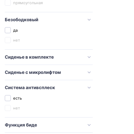
прямоугольная
Sanita luxe
Santeri
Безободковый
SantiLine
да
Serel
нет
Simas
Сиденье в комплекте
STWORKI
Swedbe
Сиденье с микролифтом
TECE
Timo
Система антивсплеск
Toto
есть
Vidima
нет
Villeroy & Boch
Функция биде
Vincea