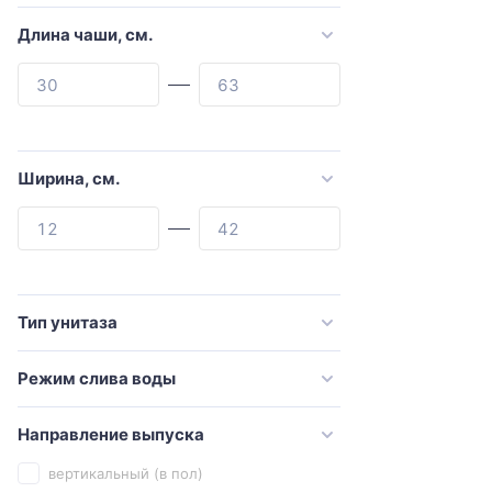
Art&Max
Длина чаши, см.
ArtCeram
Azario
BERGES
beWash
Ширина, см.
Bien
Black&White
Bolu
Bravat
Тип унитаза
CeramaLux
Режим слива воды
Ceramica Nova
Cezares
Направление выпуска
Comforty
вертикальный (в пол)
Creavit