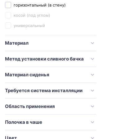
горизонтальный (в стену)
Creo Ceramique
косой (под углом)
Damixa
универсальный
Delice
Diwo
Материал
Esbano
Метод установки сливного бачка
Excellent
Galassia
Материал сиденья
Geberit
Требуется система инсталляции
Globo
Grohe
Область применения
Grossman
Полочка в чаше
Gural Vit
Gustavsberg
Цвет