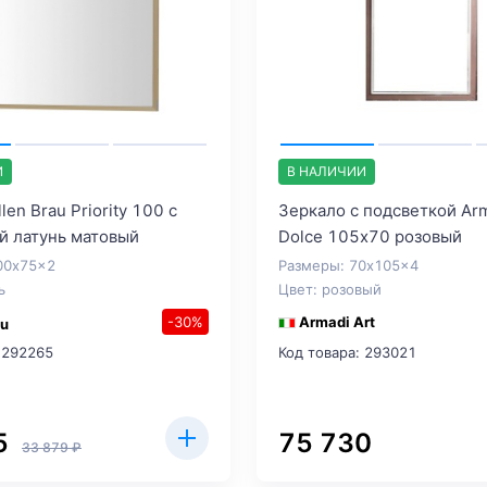
И
В НАЛИЧИИ
len Brau Priority 100 с
Зеркало с подсветкой Arm
й латунь матовый
Dolce 105х70 розовый
00x75x2
Размеры: 70x105x4
ь
Цвет: розовый
-30%
Armadi Art
au
 292265
Код товара: 293021
5
75 730
33 879 ₽