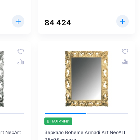
84 424
В НАЛИЧИИ
rt NeoArt
Зеркало Boheme Armadi Art NeoArt
75х95 золото