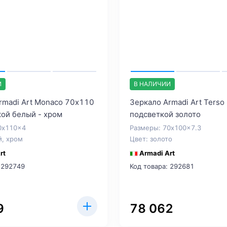
И
В НАЛИЧИИ
rmadi Art Monaco 70х110
Зеркало Armadi Art Terso
кой белый - хром
подсветкой золото
0x110x4
Размеры: 70x100x7.3
й, хром
Цвет: золото
rt
Armadi Art
 292749
Код товара: 292681
9
78 062