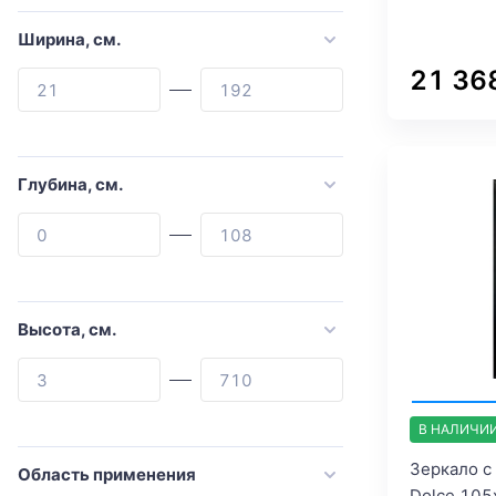
Abber
Ширина, см.
Allen Brau
21 36
Aquanet
Armadi Art
Art&Max
Глубина, см.
ASB-Woodline
Black&White
Brevita
Cersanit
Высота, см.
Cezares
Comforty
Corozo
В НАЛИЧИ
Dreja
Зеркало с
Область применения
Dolce 105