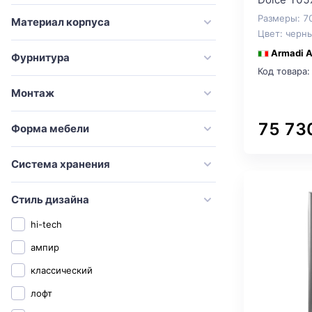
Duravit
Размеры: 7
Материал корпуса
Esbano
Цвет: черн
Evoform
Armadi A
Фурнитура
Код товара:
Excellent
Монтаж
Francesca
GAPPO
75 73
Форма мебели
Geberit
Система хранения
Iddis
Ideal Standard
Стиль дизайна
Jorno
hi-tech
Kerasan
ампир
Laufen
классический
Marka One
лофт
Onika