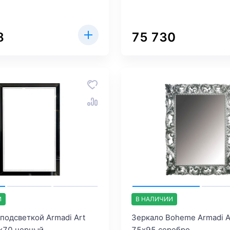
8
75 730
И
В НАЛИЧИИ
 подсветкой Armadi Art
Зеркало Boheme Armadi A
х70 черный
75х95 серебро