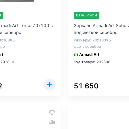
И
В НАЛИЧИИ
rmadi Art Terso 70х100 с
Зеркало Armadi Art Soho
й серебро
подсветкой серебро
0x100x5
Размеры: 70x100x5
бро
Цвет: серебро
rt
Armadi Art
 292810
Код товара: 292808
2
51 650