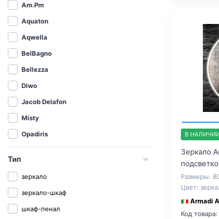
Am.Pm
Aquaton
Aqwella
BelBagno
Bellezza
Diwo
Jacob Delafon
Misty
Opadiris
В НАЛИЧИ
Roca
Зеркало Ar
Тип
подсветко
Sanflor
Размеры: 8
зеркало
Бриклаер
Цвет: зерка
зеркало-шкаф
СанТа
Armadi A
шкаф-пенал
Код товара:
1MarKa