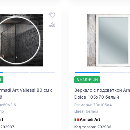
И
В НАЛИЧИИ
madi Art Vallessi 80 см с
Зеркало с подсветкой Arm
й
Dolce 105х70 белый
0x80x2.6
Размеры: 70x105x4
ло
Цвет: белый
rt
Armadi Art
 292937
Код товара: 292936