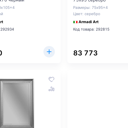
0x105x4
Размеры: 75x95x4
ый
Цвет: серебро
rt
Armadi Art
 292934
Код товара: 292815
0
83 773