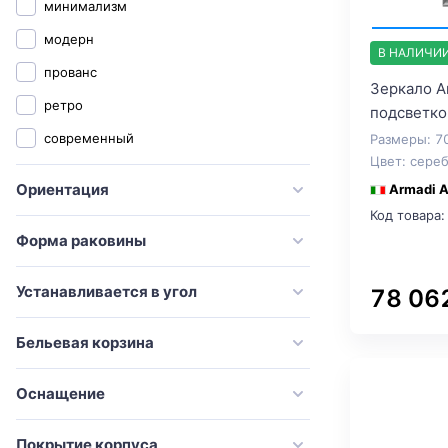
минимализм
Orans
модерн
Sancos
В НАЛИЧИ
прованс
Sanvit
Зеркало A
ретро
подсветко
Simas
современный
Размеры: 7
Stella Polar
Цвет: сере
STWORKI
Ориентация
Armadi A
Код товара:
Style Line
Форма раковины
Villeroy & Boch
Vincea
Устанавливается в угол
78 06
VitrA
Бельевая корзина
Vod-Ok
Weltwasser
Оснащение
Эстет
Покрытие корпуса