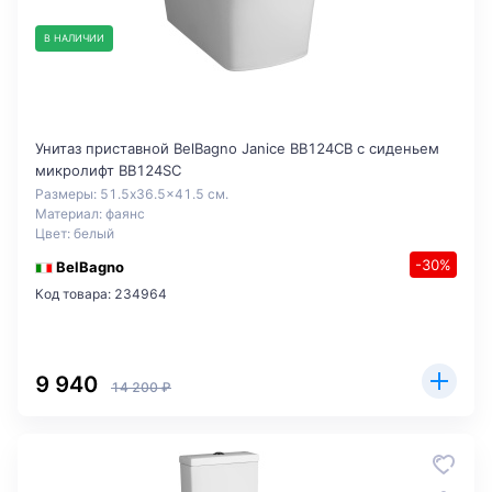
В НАЛИЧИИ
Унитаз приставной BelBagno Janice BB124CB с сиденьем
микролифт BB124SC
Размеры: 51.5x36.5x41.5 см.
Материал: фаянс
Цвет: белый
-30%
BelBagno
Код товара: 234964
9 940
14 200 ₽