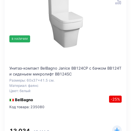
В НАЛИЧИИ
Унитаз-компакт BelBagno Janice BB124CP с бачком BB124T
и сиденьем микролифт BB124SC
Размеры: 60x37x41.5 см.
Материал: фаянс
Цвет: белый
-25%
BelBagno
Код товара: 235080