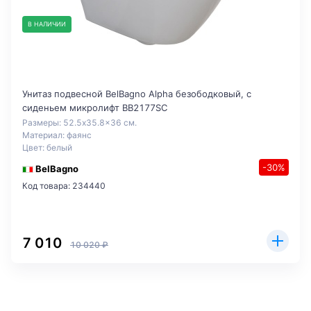
В НАЛИЧИИ
Унитаз подвесной BelBagno Alpha безободковый, с
сиденьем микролифт BB2177SC
Размеры: 52.5x35.8x36 см.
Материал: фаянс
Цвет: белый
-30%
BelBagno
Код товара: 234440
7 010
10 020 ₽