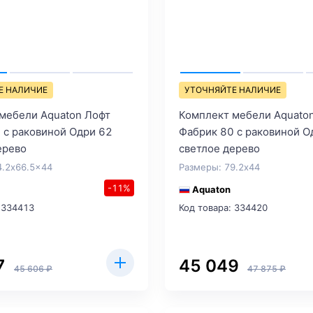
Е НАЛИЧИЕ
УТОЧНЯЙТЕ НАЛИЧИЕ
мебели Aquaton Лофт
Комплект мебели Aquato
 с раковиной Одри 62
Фабрик 80 с раковиной О
ерево
светлое дерево
4.2x66.5x44
Размеры: 79.2x44
-11%
Aquaton
 334413
Код товара: 334420
7
45 049
45 606 ₽
47 875 ₽