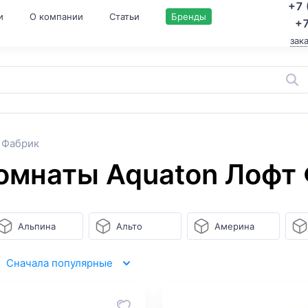
+7 
и
О компании
Статьи
Бренды
+7
зак
 Фабрик
комнаты Aquaton Лофт
Альпина
Альто
Америна
Сначала популярные