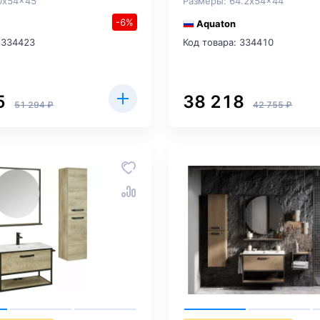
0x54x45
Размеры: 64.2x54x44
-6%
Aquaton
 334423
Код товара: 334410
5
38 218
51 294 ₽
42 755 ₽