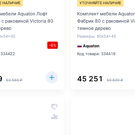
Е НАЛИЧИЕ
УТОЧНЯЙТЕ НАЛИЧИЕ
мебели Aquaton Лофт
Комплект мебели Aquato
с раковиной Victoria 80
Фабрик 80 с раковиной Vi
ерево
темное дерево
0x54x45
Размеры: 80x54x45
-6%
Aquaton
 334422
Код товара: 334419
9
45 251
53 560 ₽
50 620 ₽