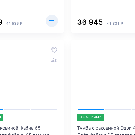
9
36 945
41 535 ₽
41 331 ₽
И
В НАЛИЧИИ
аковиной Фабиа 65
Тумба с раковиной Одри 