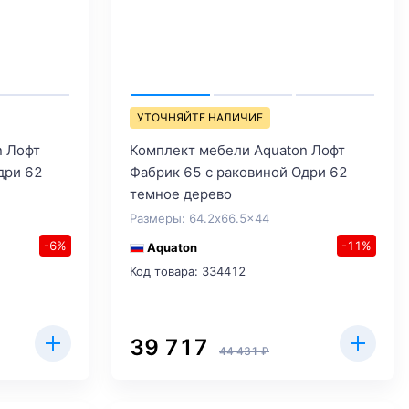
УТОЧНЯЙТЕ НАЛИЧИЕ
n Лофт
Комплект мебели Aquaton Лофт
дри 62
Фабрик 65 с раковиной Одри 62
темное дерево
Размеры: 64.2x66.5x44
-6%
-11%
Aquaton
Код товара: 334412
39 717
44 431 ₽