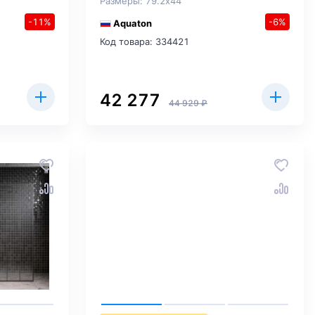
Размеры: 79.2x44
-11%
-6%
Aquaton
Код товара: 334421
42 277
44 929 ₽