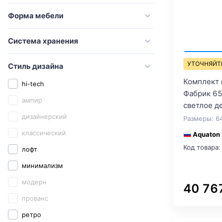
Good Door
Форма мебели
Grossman
Система хранения
Iddis
Ideal Standard
УТОЧНЯЙТ
Стиль дизайна
Jorno
Комплект 
hi-tech
Kaiser
Фабрик 65
ампир
светлое д
Keramag
дизайнерский
Размеры: 6
Kerasan
классический
Aquaton
Keuco
Код товара:
лофт
Kludi
минимализм
Laufen
модерн
40 76
Marka One
прованс
Migliore
ретро