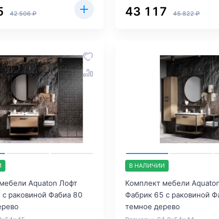
5
43 117
42 506 ₽
45 822 ₽
И
В НАЛИЧИИ
мебели Aquaton Лофт
Комплект мебели Aquato
 с раковиной Фабиа 80
Фабрик 65 с раковиной Ф
ерево
темное дерево