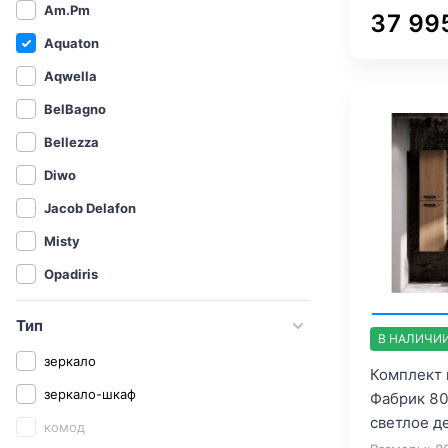
Am.Pm
37 99
Aquaton
Aqwella
BelBagno
Bellezza
Diwo
Jacob Delafon
Misty
Opadiris
Roca
Тип
В НАЛИЧИ
Sanflor
зеркало
Комплект 
Бриклаер
зеркало-шкаф
Фабрик 80
СанТа
светлое д
комод
1MarKa