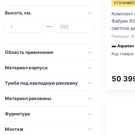
Cezares
УТОЧНЯЙТ
Comforty
Высота, см.
Комплект 
Фабрик 80 
Corozo
светлое д
Damixa
Размеры: 8
De Aqua
Aquaton
Dreja
Область применения
Код товара:
Duravit
Материал корпуса
Emco
50 39
Esbano
Тумба под накладную раковину
Evoform
Материал раковины
Excellent
Francesca
Фурнитура
GAPPO
Монтаж
Geberit