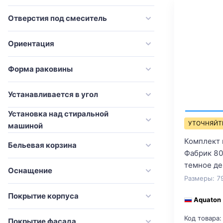
Onika
современный
Orans
Отверстия под смеситель
стандарт
Pelipal
традиционный
Ориентация
River
Sancos
Форма раковины
Sanvit
Устанавливается в угол
Simas
Установка над стиральной
Stella Polar
УТОЧНЯЙТ
машиной
STWORKI
Комплект 
Бельевая корзина
Style Line
Фабрик 80
темное де
Tiffany World
Оснащение
Размеры: 7
ValenHouse
Покрытие корпуса
Velvex
Aquaton
Villeroy & Boch
Код товара:
Покрытие фасада