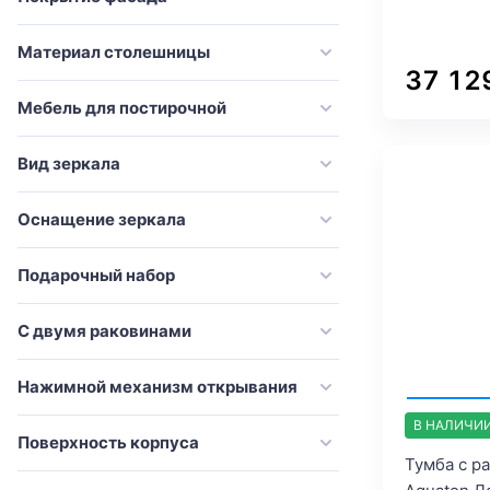
Vincea
Материал столешницы
VitrA
37 12
Vod-Ok
Мебель для постирочной
Weltwasser
Эстет
Вид зеркала
Оснащение зеркала
Подарочный набор
С двумя раковинами
Нажимной механизм открывания
В НАЛИЧИ
Поверхность корпуса
Тумба с р