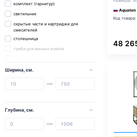
Размеры: 8
комплект (гарнитур)
Abber
Aquaton
светильник
Allen Brau
Код товара:
скрытые части и картриджи для
Aquanet
смесителей
Armadi Art
столешница
48 26
Art&Max
тумба для ванных комнат
ASB-Mebel
тумба под раковину
ASB-Woodline
тумба с раковиной
Ширина, см.
Azario
тумбы под раковину
Black&White
шкаф
Brevita
шкаф подвесной
Burgbad
шкаф-пенал
Глубина, см.
Cerasa
Cersanit