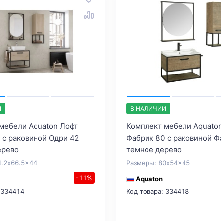
И
В НАЛИЧИИ
мебели Aquaton Лофт
Комплект мебели Aquato
 с раковиной Одри 42
Фабрик 80 с раковиной Ф
ерево
темное дерево
4.2x66.5x44
Размеры: 80x54x45
-11%
Aquaton
 334414
Код товара: 334418