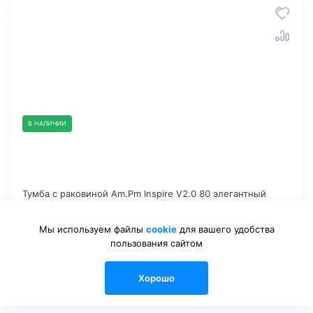
В НАЛИЧИИ
Тумба с раковиной Am.Pm Inspire V2.0 80 элегантный
серый
Размеры: 80.8x60x49.2
Мы используем файлы
cookie
для вашего удобства
Цвет: серый
пользования сайтом
-17%
Am.Pm
Хорошо
Код товара: 250841
0
0
0
Каталог
Сравнения
Избранные
Войти
Корзина