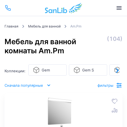
Главная
Мебель для ванной
Am.Pm
(104)
Мебель для ванной
комнаты Am.Pm
Gem
Gem S
In
Коллекции:
Сначала популярные
фильтры