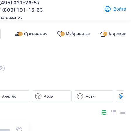
(495) 021-26-57
Войти
 (800) 101-15-63
азать звонок
Сравнения
Избранные
Корзина
0
0
0
2)
Анелло
Ария
Асти
Б