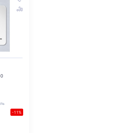
80
ль
-11%