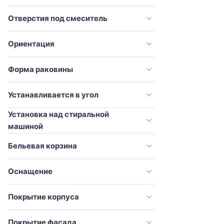
Onika
современный
Orans
Отверстия под смеситель
стандарт
Pelipal
традиционный
Ориентация
River
Sancos
Форма раковины
Sanvit
Устанавливается в угол
Simas
Установка над стиральной
Stella Polar
машиной
STWORKI
Бельевая корзина
Style Line
Tiffany World
Оснащение
ValenHouse
Покрытие корпуса
Velvex
Villeroy & Boch
Покрытие фасада