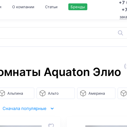
+7 
и
О компании
Статьи
Бренды
+7
зак
(
омнаты Aquaton Элио
Альпина
Альто
Америна
Сначала популярные