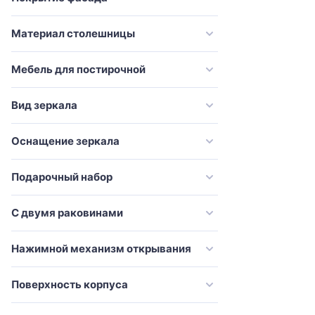
Vincea
Материал столешницы
VitrA
Vod-Ok
Мебель для постирочной
Weltwasser
Эстет
Вид зеркала
Оснащение зеркала
Подарочный набор
С двумя раковинами
Нажимной механизм открывания
Поверхность корпуса