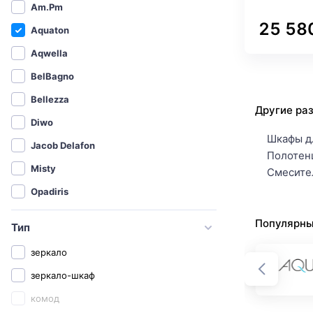
Am.Pm
25 58
Aquaton
Aqwella
BelBagno
Bellezza
Другие ра
Diwo
Шкафы д
Jacob Delafon
Полотен
Misty
Смесите
Opadiris
Roca
Популярны
Тип
Sanflor
зеркало
Бриклаер
зеркало-шкаф
СанТа
комод
1MarKa