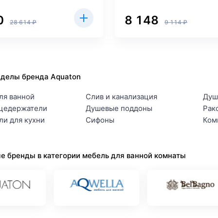
0
8 148
28 614 ₽
9 114 ₽
зделы бренда Aquaton
ля ванной
Слив и канализация
Душ
цедержатели
Душевые поддоны
Рак
ли для кухни
Сифоны
Ком
е бренды в категории мебель для ванной комнаты