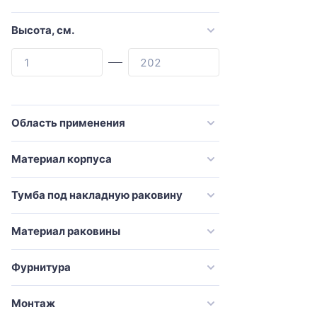
Cezares
Comforty
Высота, см.
Corozo
Damixa
De Aqua
Dreja
Область применения
Duravit
Материал корпуса
Emco
Esbano
Тумба под накладную раковину
Evoform
Материал раковины
Excellent
Francesca
Фурнитура
GAPPO
Монтаж
Geberit