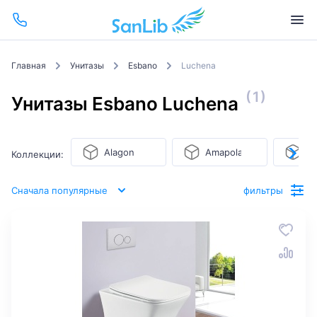
Главная
Унитазы
Esbano
Luchena
(1)
Унитазы Esbano Luchena
Alagon
Amapola
As
Коллекции:
Сначала популярные
фильтры