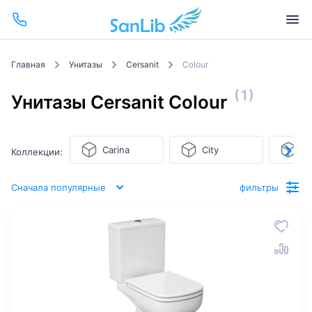
Главная
Унитазы
Cersanit
Colour
(1)
Унитазы Cersanit Colour
Carina
City
Co
Коллекции:
Сначала популярные
фильтры