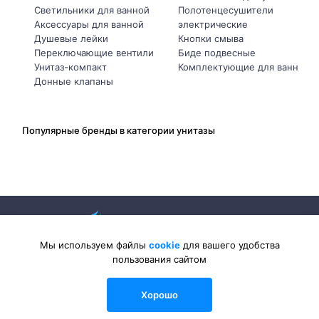
Светильники для ванной
Полотенцесушители
Аксессуары для ванной
электрические
Душевые лейки
Кнопки смыва
Переключающие вентили
Биде подвесные
Унитаз-компакт
Комплектующие для ванн
Донные клапаны
Популярные бренды в категории унитазы
Мы используем файлы
cookie
для вашего удобства
пользования сайтом
2026 © Sanlib-Santehnika.ru — интернет-магазин сантехники
Хорошо
0
0
0
Каталог
Сравнения
Избранные
Войти
Корзина