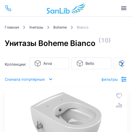
Главная
Унитазы
Boheme
Bianco
(10)
Унитазы Boheme Bianco
Avva
Bello
Bi
Коллекции:
Сначала популярные
фильтры