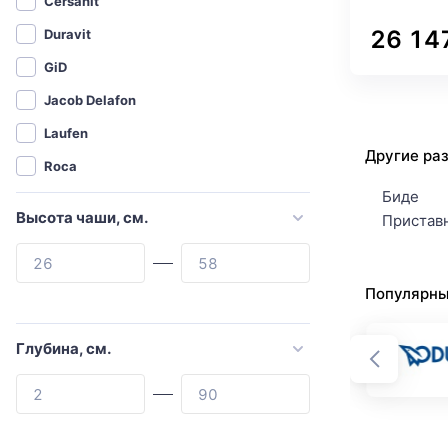
Cersanit
26 14
Duravit
GiD
Jacob Delafon
Laufen
Другие ра
Roca
Биде
Santek
Высота чаши, см.
Пристав
Weltwasser
Abber
Популярны
Agger
Allen Brau
Глубина, см.
Aquanet
Aquatek
Armadi Art