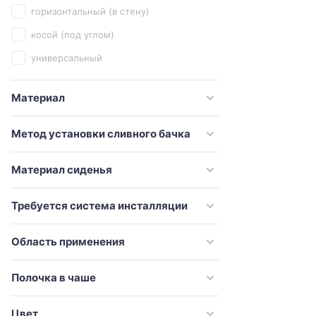
горизонтальный (в стену)
Creo Ceramique
косой (под углом)
Damixa
универсальный
Delice
Diwo
Материал
Esbano
Метод установки сливного бачка
Excellent
Galassia
Материал сиденья
Geberit
Требуется система инсталляции
Globo
Grohe
Область применения
Grossman
Полочка в чаше
Gural Vit
Gustavsberg
Цвет