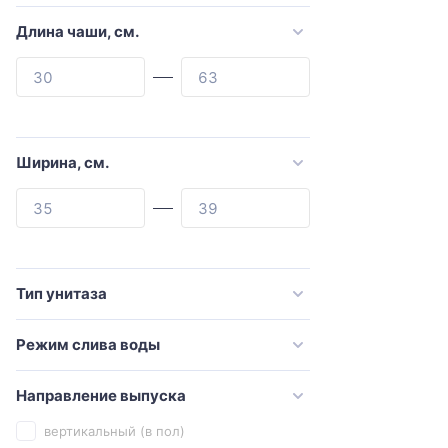
Art&Max
Длина чаши, см.
ArtCeram
Azario
BERGES
beWash
Ширина, см.
Bien
Black&White
Bolu
Bravat
Тип унитаза
CeramaLux
Режим слива воды
Ceramica Nova
Cezares
Направление выпуска
Comforty
вертикальный (в пол)
Creavit