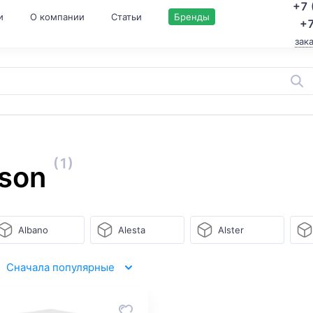
+7 
и
О компании
Статьи
Бренды
+7
зак
(1)
son
Albano
Alesta
Alster
Сначала популярные