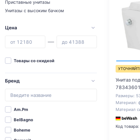
Приставные унитазы
Унитазы с высоким бачком
Цена
Товары со скидкой
УТОЧНЯЙТ
Унитаз по
Бренд
78343601
Размеры: 5
Материал: 
Материал с
Am.Pm
beWash
BelBagno
Код товара:
Boheme