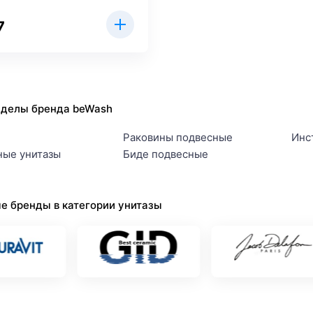
7
зделы бренда beWash
Раковины подвесные
Инс
ные унитазы
Биде подвесные
е бренды в категории унитазы