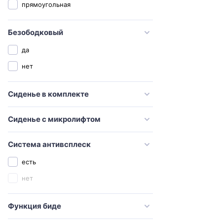
прямоугольная
Sanita luxe
Santeri
Безободковый
SantiLine
да
Serel
нет
Simas
Сиденье в комплекте
STWORKI
Swedbe
Сиденье с микролифтом
TECE
Timo
Система антивсплеск
Toto
есть
Vidima
нет
Villeroy & Boch
Функция биде
Vincea