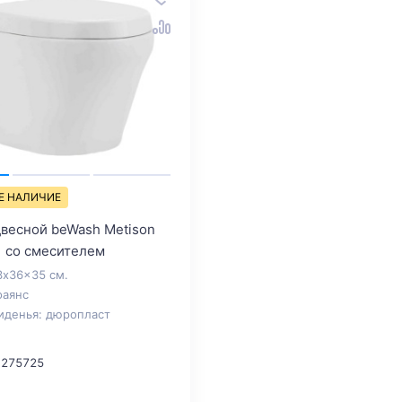
Е НАЛИЧИЕ
двесной beWash Metison
 со смесителем
3x36x35 см.
фаянс
иденья: дюропласт
 275725