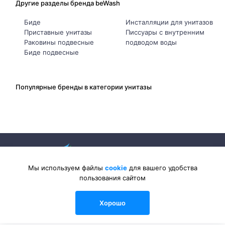
Другие разделы бренда beWash
Биде
Инсталляции для унитазов
Приставные унитазы
Писсуары с внутренним
Раковины подвесные
подводом воды
Биде подвесные
Популярные бренды в категории унитазы
Мы используем файлы
cookie
для вашего удобства
пользования сайтом
2026 © Sanlib-Santehnika.ru — интернет-магазин сантехники
Хорошо
0
0
0
Каталог
Сравнения
Избранные
Войти
Корзина