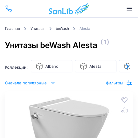
Главная
Унитазы
beWash
Alesta
(1)
Унитазы beWash Alesta
Albano
Alesta
Al
Коллекции:
Сначала популярные
фильтры