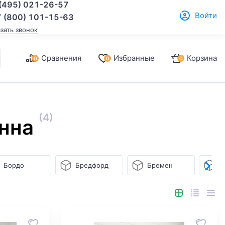
(495) 021-26-57
Войти
 (800) 101-15-63
азать звонок
Сравнения
Избранные
Корзина
0
0
0
(4)
нна
Бордо
Бредфорд
Бремен
В