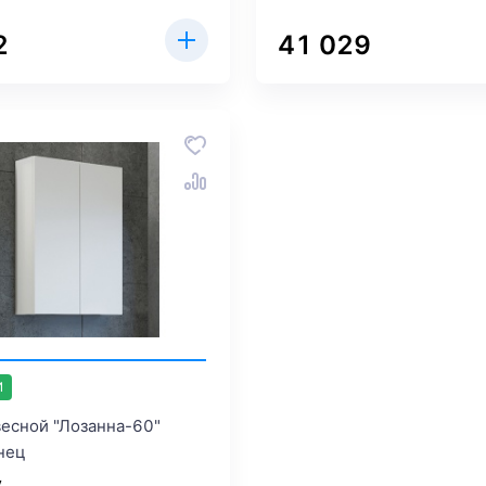
2
41 029
И
есной "Лозанна-60"
нец
y