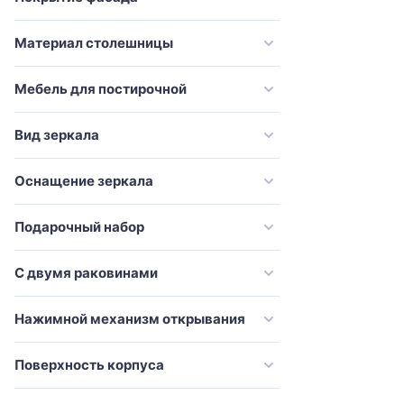
Vincea
Материал столешницы
VitrA
Vod-Ok
Мебель для постирочной
Weltwasser
Эстет
Вид зеркала
Оснащение зеркала
Подарочный набор
С двумя раковинами
Нажимной механизм открывания
Поверхность корпуса