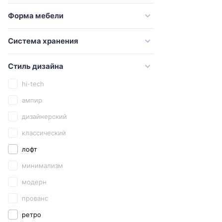
Good Door
Форма мебели
Grossman
Система хранения
Iddis
Ideal Standard
Стиль дизайна
Jorno
hi-tech
Kaiser
ампир
Keramag
дизайнерский
Kerasan
классический
Keuco
лофт
Kludi
минимализм
Laufen
модерн
Marka One
прованс
Migliore
ретро