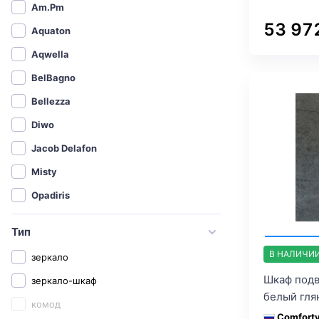
Am.Pm
53 97
Aquaton
Aqwella
BelBagno
Bellezza
Diwo
Jacob Delafon
Misty
Opadiris
Roca
Тип
Sanflor
В НАЛИЧИ
зеркало
Бриклаер
Шкаф подв
зеркало-шкаф
СанТа
белый гля
комод
1MarKa
Comfort