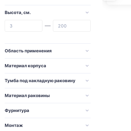
Cezares
Comforty
Высота, см.
Corozo
Damixa
De Aqua
Dreja
Область применения
Duravit
Материал корпуса
Emco
Esbano
Тумба под накладную раковину
Evoform
Материал раковины
Excellent
Francesca
Фурнитура
GAPPO
Монтаж
Geberit