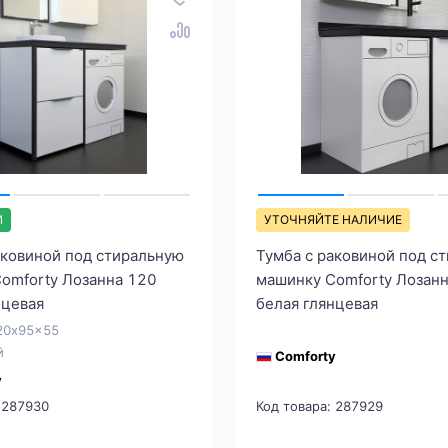
И
УТОЧНЯЙТЕ НАЛИЧИЕ
аковиной под стиральную
Тумба с раковиной под с
omforty Лозанна 120
машинку Comforty Лозан
нцевая
белая глянцевая
20x95x55
й
Comforty
y
 287930
Код товара: 287929