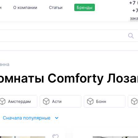
+7 
и
О компании
Статьи
Бренды
+7
зак
анна
омнаты Comforty Лоза
Амстердам
Асти
Бонн
Сначала популярные