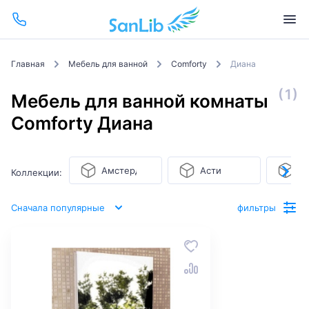
Главная
Мебель для ванной
Comforty
Диана
(1)
Мебель для ванной комнаты
Comforty Диана
Амстердам
Асти
Б
Коллекции:
Сначала популярные
фильтры