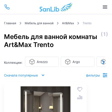
Главная
Мебель для ванной
Art&Max
Trento
(1)
Мебель для ванной комнаты
Art&Max Trento
Arezzo
Argo
Ba
Коллекции:
Сначала популярные
фильтры