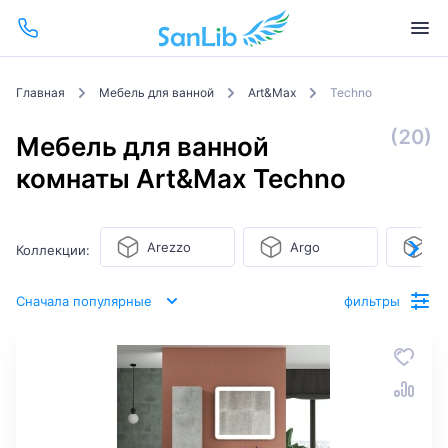
Главная
Мебель для ванной
Art&Max
Techno
(20)
Мебель для ванной
комнаты Art&Max Techno
Arezzo
Argo
Ba
Коллекции:
Сначала популярные
фильтры