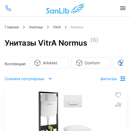
Главная
Унитазы
VitrA
Normus
(6)
Унитазы VitrA Normus
Arkitekt
Conforma
D-
Коллекции:
Сначала популярные
фильтры