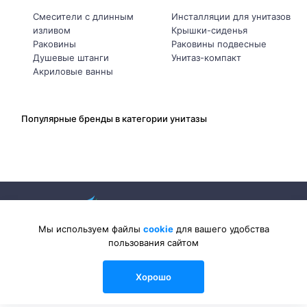
Смесители с длинным
Инсталляции для унитазов
изливом
Крышки-сиденья
Раковины
Раковины подвесные
Душевые штанги
Унитаз-компакт
Акриловые ванны
Популярные бренды в категории унитазы
Мы используем файлы
cookie
для вашего удобства
пользования сайтом
2026 © Sanlib-Santehnika.ru — интернет-магазин сантехники
Хорошо
0
0
0
Каталог
Сравнения
Избранные
Войти
Корзина