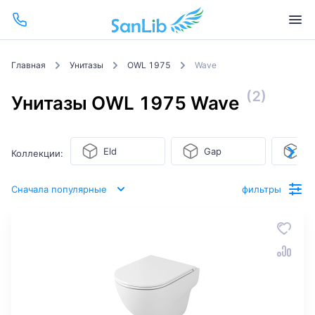
Главная
Унитазы
OWL 1975
Wave
(2)
Унитазы OWL 1975 Wave
Eld
Gap
Ti
Коллекции:
Сначала популярные
фильтры