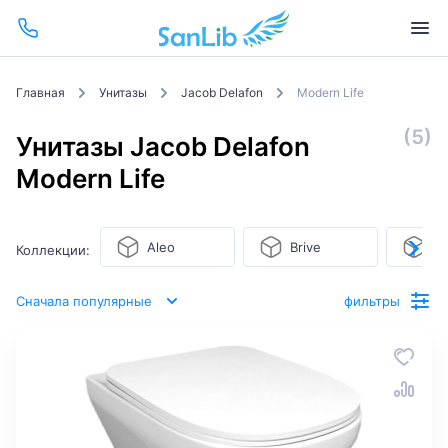
Главная
Унитазы
Jacob Delafon
Modern Life
(5)
Унитазы Jacob Delafon
Modern Life
Aleo
Brive
Co
Коллекции:
Сначала популярные
фильтры