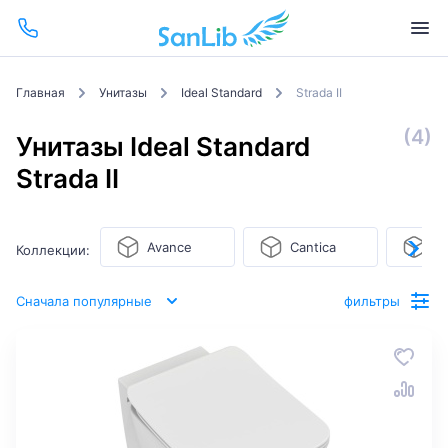
Главная
Унитазы
Ideal Standard
Strada II
(4)
Унитазы Ideal Standard
Strada II
Avance
Cantica
C
Коллекции:
Сначала популярные
фильтры