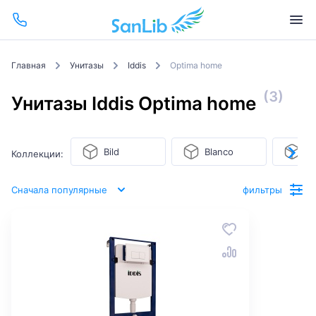
Главная
Унитазы
Iddis
Optima home
(3)
Унитазы Iddis Optima home
Bild
Blanco
Br
Коллекции:
Сначала популярные
фильтры