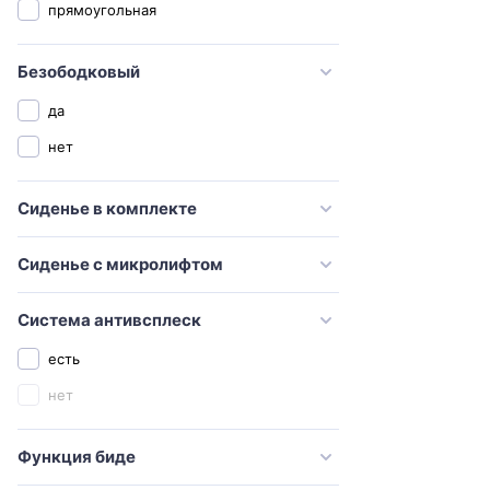
прямоугольная
Sanita luxe
Santeri
Безободковый
SantiLine
да
Serel
нет
Simas
Сиденье в комплекте
STWORKI
Swedbe
Сиденье с микролифтом
TECE
Timo
Система антивсплеск
Toto
есть
Vidima
нет
Villeroy & Boch
Функция биде
Vincea