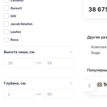
Cersanit
38 67
Duravit
GiD
Jacob Delafon
Laufen
Другие раз
Roca
Комплек
Santek
Высота чаши, см.
Биде
Weltwasser
Abber
Популярны
Agger
Allen Brau
Глубина, см.
Aquanet
Aquatek
Armadi Art