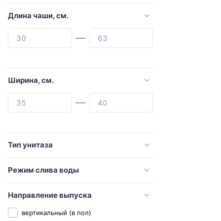
Art&Max
Длина чаши, см.
ArtCeram
Azario
BERGES
beWash
Ширина, см.
Bien
Black&White
Bolu
Bravat
Тип унитаза
CeramaLux
Режим слива воды
Ceramica Nova
Cezares
Направление выпуска
Comforty
вертикальный (в пол)
Creavit