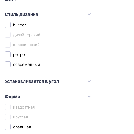
Hatria
Iddis
Стиль дизайна
Ideal Standard
hi-tech
Jaquar
дизайнерский
Kale
классический
Kerama Marazzi
ретро
Keramag
современный
Kerasan
Устанавливается в угол
Laguraty
Lemark
Форма
Orange
квадратная
OWL 1975
круглая
Rosa
овальная
Sanita