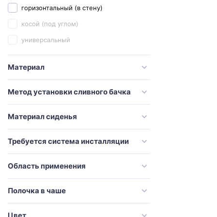
горизонтальный (в стену)
Creo Ceramique
косой (под углом)
Damixa
универсальный
Delice
Diwo
Материал
Esbano
Метод установки сливного бачка
Excellent
Galassia
Материал сиденья
Geberit
Требуется система инсталляции
Globo
Grohe
Область применения
Grossman
Полочка в чаше
Gural Vit
Gustavsberg
Цвет