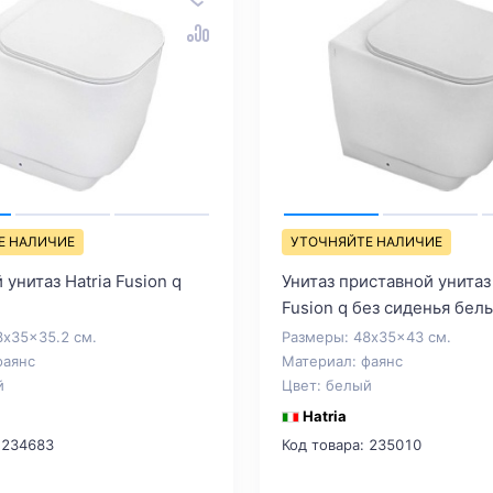
Е НАЛИЧИЕ
УТОЧНЯЙТЕ НАЛИЧИЕ
унитаз Hatria Fusion q
Унитаз приставной унитаз 
Fusion q без сиденья бел
8x35x35.2 см.
Размеры: 48x35x43 см.
фаянс
Материал: фаянс
й
Цвет: белый
Hatria
 234683
Код товара: 235010