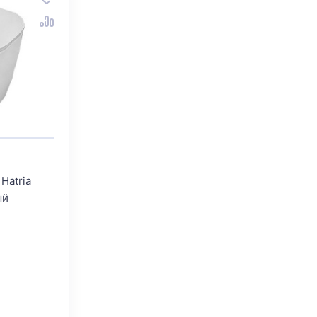
Hatria
ый