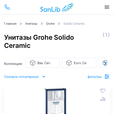
Главная
Унитазы
Grohe
Solido Ceramic
(1)
Унитазы Grohe Solido
Ceramic
Bau Ceramic
Euro Ceramic
So
Коллекции:
Сначала популярные
фильтры