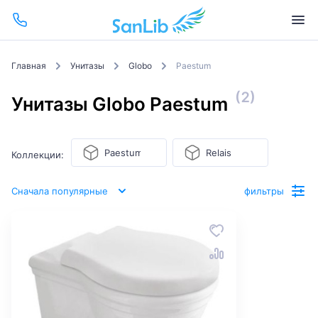
Главная
Унитазы
Globo
Paestum
(2)
Унитазы Globo Paestum
Paestum
Relais
Коллекции:
Сначала популярные
фильтры