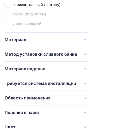
горизонтальный (в стену)
Creo Ceramique
косой (под углом)
Damixa
универсальный
Delice
Diwo
Материал
Esbano
Метод установки сливного бачка
Excellent
Galassia
Материал сиденья
Geberit
Требуется система инсталляции
Globo
Grohe
Область применения
Grossman
Полочка в чаше
Gural Vit
Gustavsberg
Цвет