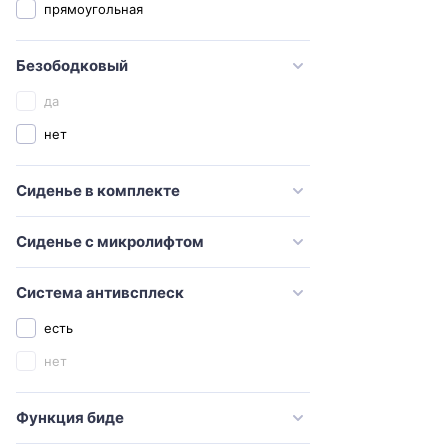
прямоугольная
Sanita luxe
Santeri
Безободковый
SantiLine
да
Serel
нет
Simas
Сиденье в комплекте
STWORKI
Swedbe
Сиденье с микролифтом
TECE
Timo
Система антивсплеск
Toto
есть
Vidima
нет
Villeroy & Boch
Функция биде
Vincea