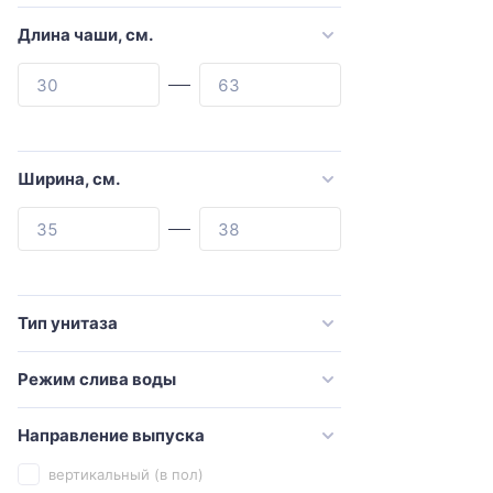
Art&Max
Длина чаши, см.
ArtCeram
Azario
BERGES
beWash
Ширина, см.
Bien
Black&White
Bolu
Bravat
Тип унитаза
CeramaLux
Режим слива воды
Ceramica Nova
Cezares
Направление выпуска
Comforty
вертикальный (в пол)
Creavit