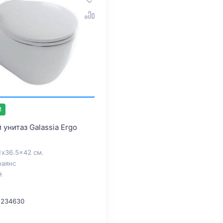
И
унитаз Galassia Ergo
1x36.5x42 см.
фаянс
й
 234630