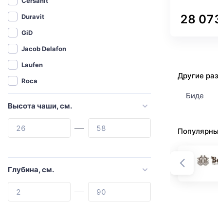
Cersanit
28 07
Duravit
GiD
Jacob Delafon
Laufen
Другие раз
Roca
Биде
Santek
Высота чаши, см.
Weltwasser
Abber
Популярны
Agger
Allen Brau
Глубина, см.
Aquanet
Aquatek
Armadi Art