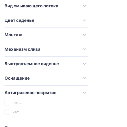
VitrA
Вид смывающего потока
Оскольская керамика
Цвет сиденья
Монтаж
Механизм слива
Быстросъемное сиденье
Оснащение
Антигрязевое покрытие
есть
нет