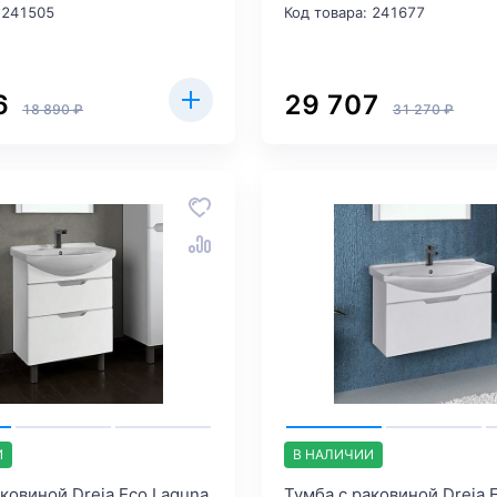
 241505
Код товара: 241677
6
29 707
18 890 ₽
31 270 ₽
И
В НАЛИЧИИ
аковиной Dreja.Eco Laguna
Тумба с раковиной Dreja.