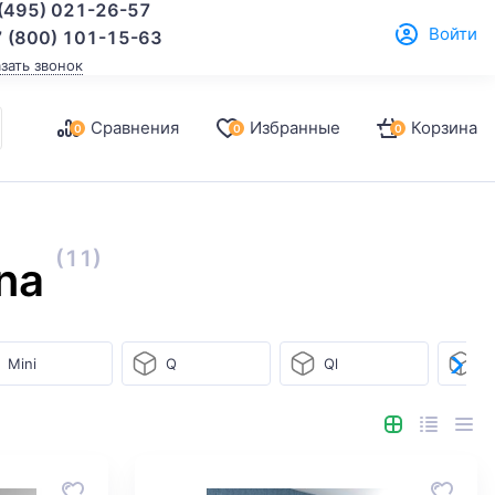
(495) 021-26-57
Войти
 (800) 101-15-63
азать звонок
Сравнения
Избранные
Корзина
0
0
0
(11)
na
Mini
Q
Ql
U