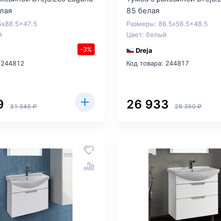
елая
85 белая
5x88.5x47.5
Размеры: 86.5x56.5x48.5
й
Цвет: белый
-3%
Dreja
 244812
Код товара: 244817
9
26 933
31 345 ₽
28 350 ₽