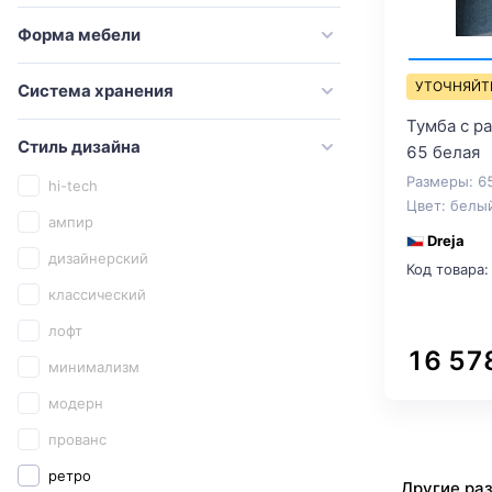
Good Door
Форма мебели
Grossman
УТОЧНЯЙТ
Система хранения
Iddis
Тумба с р
Ideal Standard
Стиль дизайна
65 белая
Jorno
Размеры: 6
hi-tech
Kaiser
Цвет: белы
ампир
Keramag
Dreja
дизайнерский
Код товара:
Kerasan
классический
Keuco
лофт
Kludi
16 57
минимализм
Laufen
модерн
Marka One
прованс
Migliore
ретро
Другие ра