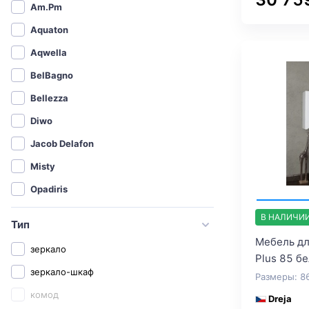
Am.Pm
Aquaton
Aqwella
BelBagno
Bellezza
Diwo
Jacob Delafon
Misty
Opadiris
Roca
В НАЛИЧИ
Тип
Sanflor
Мебель дл
зеркало
Plus 85 б
Бриклаер
зеркало-шкаф
Размеры: 8
СанТа
комод
Dreja
1MarKa