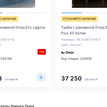
Е НАЛИЧИЕ
УТОЧНЯЙТЕ НАЛИЧИЕ
аковиной Dreja.Eco Laguna
Тумба с раковиной Dreja.
Plus 85 белая
5x56.5x42
Размеры: 86.5x88.5x48.5
й
Цвет: белый
-5%
Dreja
 244788
Код товара: 244858
8
37 250
17 450 ₽
39 210 ₽
зделы бренда Dreja