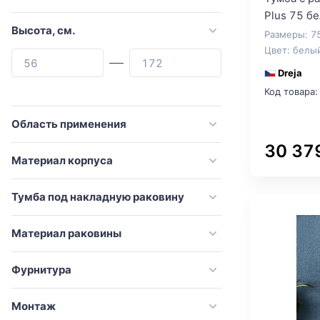
Cezares
Plus 75 б
Comforty
Высота, см.
Размеры: 7
Цвет: белы
Corozo
Dreja
Damixa
Код товара:
De Aqua
Dreja
Область применения
Duravit
30 37
Материал корпуса
Emco
Esbano
Тумба под накладную раковину
Evoform
Материал раковины
Excellent
Francesca
Фурнитура
GAPPO
Монтаж
Geberit