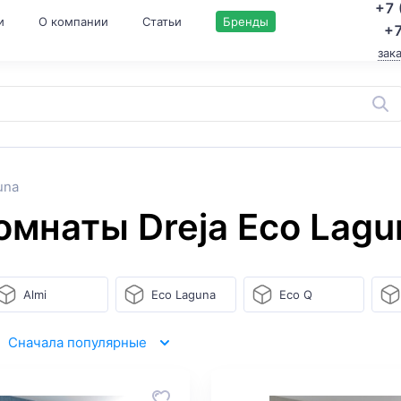
+7 
и
О компании
Статьи
Бренды
+7
зак
una
омнаты Dreja Eco Lagu
Almi
Eco Laguna
Eco Q
Сначала популярные