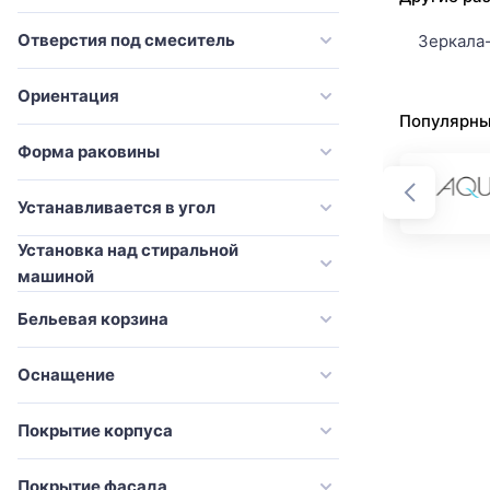
Onika
современный
Orans
Отверстия под смеситель
Зеркала
стандарт
Pelipal
традиционный
Ориентация
River
Популярны
Sancos
Форма раковины
Sanvit
Устанавливается в угол
Simas
Установка над стиральной
Stella Polar
машиной
STWORKI
Бельевая корзина
Style Line
Tiffany World
Оснащение
ValenHouse
Покрытие корпуса
Velvex
Villeroy & Boch
Покрытие фасада