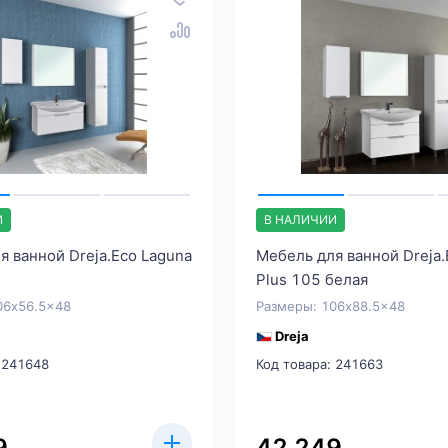
И
В НАЛИЧИИ
я ванной Dreja.Eco Laguna
Мебель для ванной Dreja.
Plus 105 белая
06x56.5x48
Размеры: 106x88.5x48
Dreja
 241648
Код товара: 241663
9
42 249