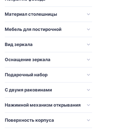
Vincea
Материал столешницы
VitrA
Vod-Ok
Мебель для постирочной
Weltwasser
Эстет
Вид зеркала
Оснащение зеркала
Подарочный набор
С двумя раковинами
Нажимной механизм открывания
Поверхность корпуса