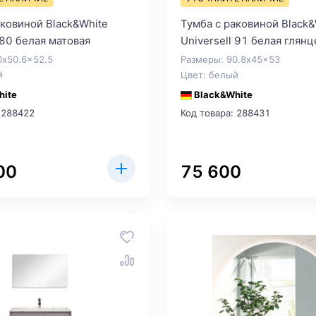
аковиной Black&White
Тумба с раковиной Black&
 80 белая матовая
Universell 91 белая глянц
0x50.6x52.5
Размеры: 90.8x45x53
й
Цвет: белый
hite
Black&White
 288422
Код товара: 288431
00
75 600