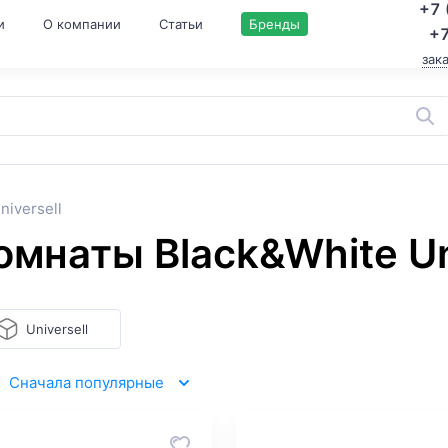
+7 
и
О компании
Статьи
Бренды
+7
зак
niversell
мнаты Black&White Un
Universell
Сначала популярные