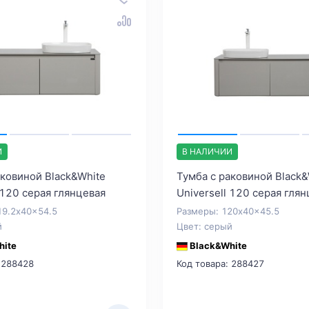
И
В НАЛИЧИИ
аковиной Black&White
Тумба с раковиной Black&
 120 серая глянцевая
Universell 120 серая гля
19.2x40x54.5
Размеры: 120x40x45.5
й
Цвет: серый
hite
Black&White
 288428
Код товара: 288427