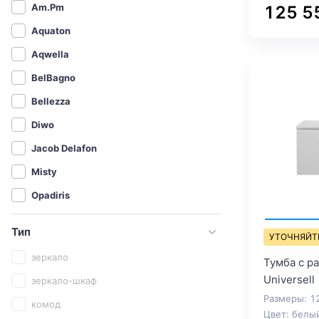
Am.Pm
125 5
Aquaton
Aqwella
BelBagno
Bellezza
Diwo
Jacob Delafon
Misty
Opadiris
Roca
Тип
УТОЧНЯЙТ
Sanflor
зеркало
Тумба с р
Бриклаер
Universell
зеркало-шкаф
СанТа
Размеры: 1
комод
1MarKa
Цвет: белы