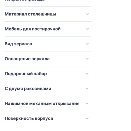
Vincea
Материал столешницы
VitrA
Vod-Ok
Мебель для постирочной
Weltwasser
Эстет
Вид зеркала
Оснащение зеркала
Подарочный набор
С двумя раковинами
Нажимной механизм открывания
Поверхность корпуса