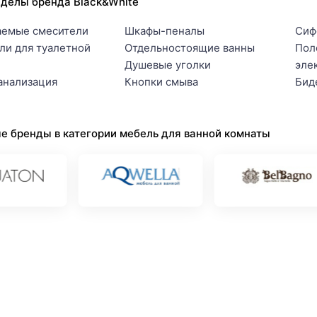
зделы бренда Black&White
аемые смесители
Шкафы-пеналы
Сиф
ли для туалетной
Отдельностоящие ванны
Пол
Душевые уголки
эле
анализация
Кнопки смыва
Бид
е бренды в категории мебель для ванной комнаты