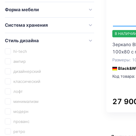
Good Door
Форма мебели
Grossman
Система хранения
Iddis
В НАЛИЧИ
Ideal Standard
Стиль дизайна
Зеркало Bl
Jorno
100х80 с 
hi-tech
Kaiser
Размеры: 1
ампир
Keramag
Black&W
дизайнерский
Kerasan
Код товара:
классический
Keuco
лофт
Kludi
27 90
минимализм
Laufen
модерн
Marka One
прованс
Migliore
ретро