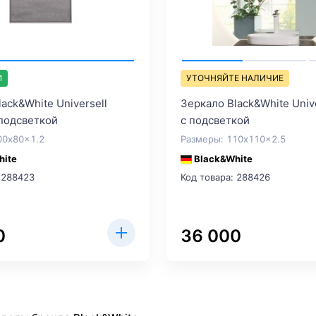
И
УТОЧНЯЙТЕ НАЛИЧИЕ
ack&White Universell
Зеркало Black&White Univ
подсветкой
с подсветкой
00x80x1.2
Размеры: 110x110x2.5
hite
Black&White
 288423
Код товара: 288426
0
36 000