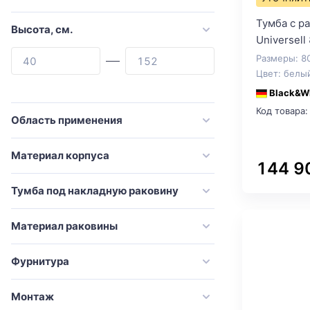
Cezares
Тумба с р
Comforty
Высота, см.
Universell
Corozo
Размеры: 8
Damixa
Цвет: белы
Black&W
De Aqua
Код товара:
Dreja
Область применения
Duravit
Материал корпуса
Emco
144 9
Esbano
Тумба под накладную раковину
Evoform
Материал раковины
Excellent
Francesca
Фурнитура
GAPPO
Монтаж
Geberit