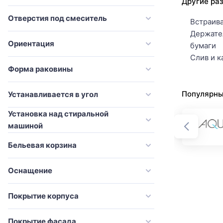
Onika
Другие ра
современный
Orans
Отверстия под смеситель
Встраив
стандарт
Держате
Pelipal
традиционный
Ориентация
бумаги
River
Слив и к
Sancos
Форма раковины
Sanvit
Популярны
Устанавливается в угол
Simas
Установка над стиральной
Stella Polar
машиной
STWORKI
Бельевая корзина
Style Line
Tiffany World
Оснащение
ValenHouse
Покрытие корпуса
Velvex
Villeroy & Boch
Покрытие фасада