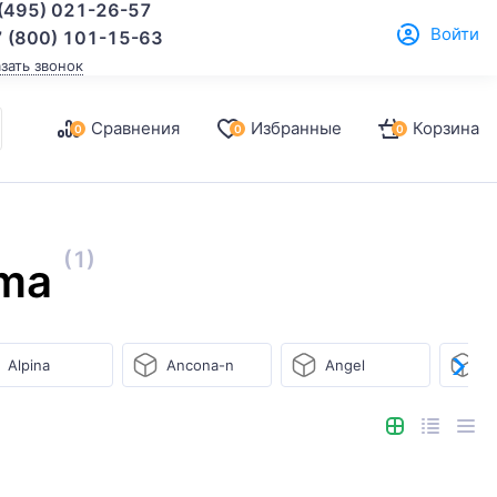
(495) 021-26-57
Войти
 (800) 101-15-63
азать звонок
Сравнения
Избранные
Корзина
0
0
0
(1)
mma
Alpina
Ancona-n
Angel
At