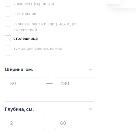
комплект (гарнитур)
Abber
светильник
Allen Brau
скрытые части и картриджи для
Aquanet
смесителей
Armadi Art
столешница
Art&Max
тумба для ванных комнат
ASB-Mebel
тумба под раковину
ASB-Woodline
тумба с раковиной
Ширина, см.
Azario
тумбы под раковину
Black&White
шкаф
Brevita
шкаф подвесной
Burgbad
шкаф-пенал
Глубина, см.
Cerasa
Cersanit