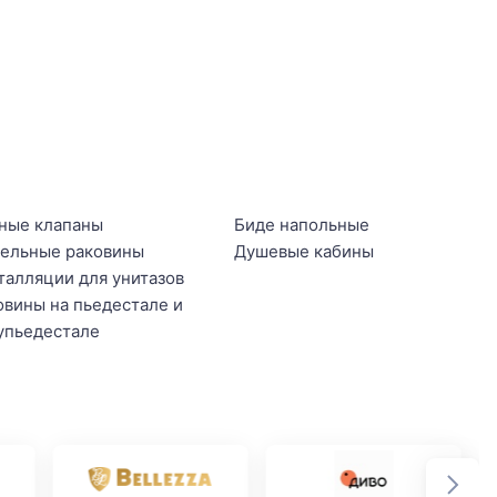
ные клапаны
Биде напольные
ельные раковины
Душевые кабины
талляции для унитазов
овины на пьедестале и
упьедестале