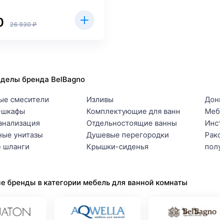
0
26 930 ₽
зделы бренда BelBagno
ые смесители
Изливы
Дон
-шкафы
Комплектующие для ванн
Меб
анализация
Отдельностоящие ванны
Инс
ные унитазы
Душевые перегородки
Рак
 шланги
Крышки-сиденья
пол
е бренды в категории мебель для ванной комнаты