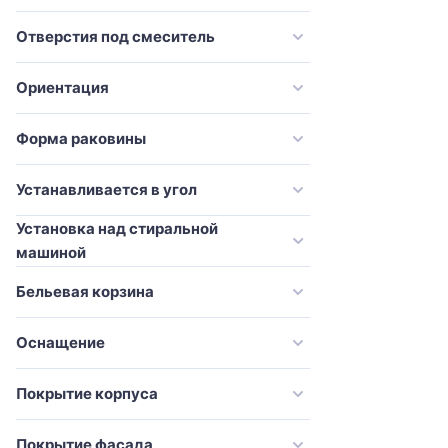
Onika
современный
Orans
Отверстия под смеситель
стандарт
Pelipal
традиционный
Ориентация
River
Sancos
Форма раковины
Sanvit
Устанавливается в угол
Simas
Установка над стиральной
Stella Polar
машиной
STWORKI
Бельевая корзина
Style Line
Tiffany World
Оснащение
ValenHouse
Покрытие корпуса
Velvex
Villeroy & Boch
Покрытие фасада