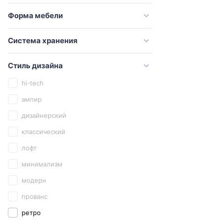
Good Door
Форма мебели
Grossman
Система хранения
Iddis
Ideal Standard
Стиль дизайна
Jorno
hi-tech
Kaiser
ампир
Keramag
дизайнерский
Kerasan
классический
Keuco
лофт
Kludi
минимализм
Laufen
модерн
Marka One
прованс
Migliore
ретро