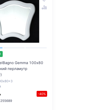
И
BelBagno Gemma 100х80
кий перламутр
)
00x80x3
й
-40%
o
 255689