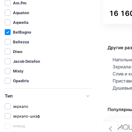
Am.Pm
16 16
Aquaton
Aqwella
BelBagno
Bellezza
Другие ра
Diwo
Напольн
Jacob Delafon
Зеркала
Misty
Слив и к
Пристав
Opadiris
Душевые
Roca
Тип
Sanflor
зеркало
Популярны
Бриклаер
зеркало-шкаф
СанТа
комод
1MarKa