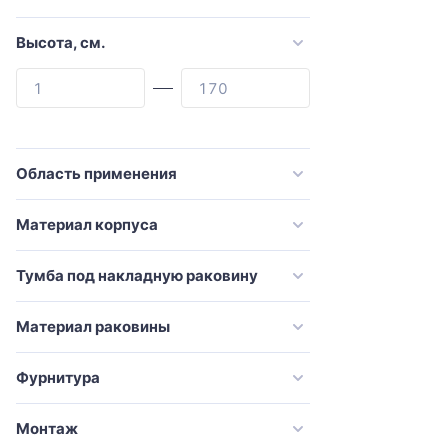
Cezares
Comforty
Высота, см.
Corozo
Damixa
De Aqua
Dreja
Область применения
Duravit
Материал корпуса
Emco
Esbano
Тумба под накладную раковину
Evoform
Материал раковины
Excellent
Francesca
Фурнитура
GAPPO
Монтаж
Geberit