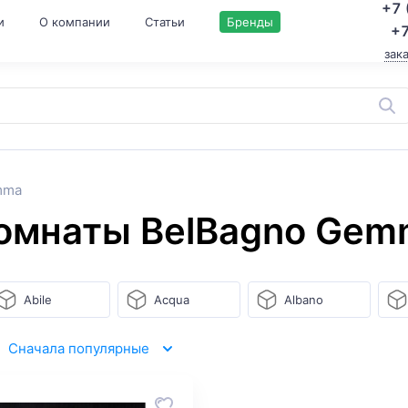
+7 
и
О компании
Статьи
Бренды
+7
зак
mma
комнаты BelBagno Ge
Abile
Acqua
Albano
Сначала популярные