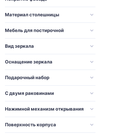
Vincea
Материал столешницы
VitrA
Vod-Ok
Мебель для постирочной
Weltwasser
Эстет
Вид зеркала
Оснащение зеркала
Подарочный набор
С двумя раковинами
Нажимной механизм открывания
Поверхность корпуса