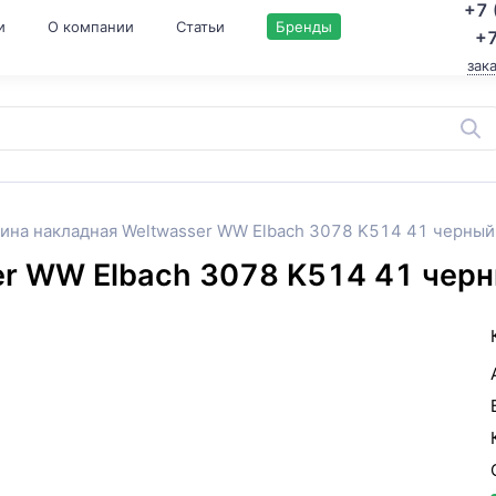
+7 
и
О компании
Статьи
Бренды
+7
зак
ина накладная Weltwasser WW Elbach 3078 K514 41 черны
ser WW Elbach 3078 K514 41 че