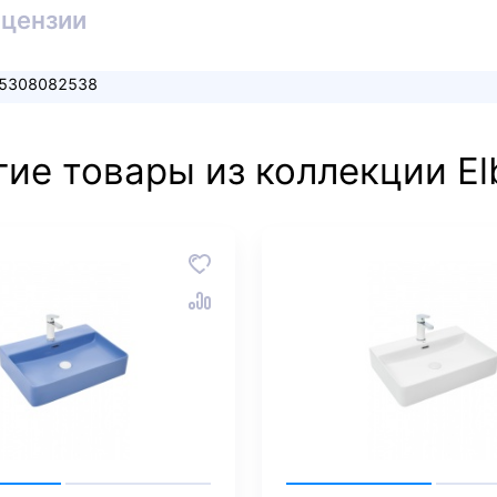
ицензии
5308082538
гие товары из коллекции El