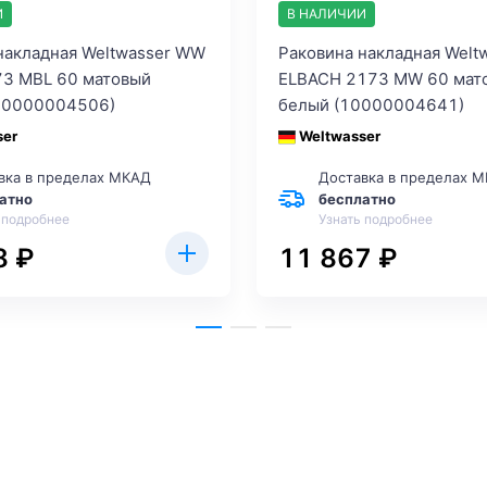
И
В НАЛИЧИИ
накладная Weltwasser WW
Раковина накладная Welt
73 MBL 60 матовый
ELBACH 2173 MW 60 мат
(10000004506)
белый (10000004641)
ser
Weltwasser
вка в пределах МКАД
Доставка в пределах 
атно
бесплатно
 подробнее
Узнать подробнее
8 ₽
11 867 ₽