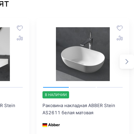
ят
В НАЛИЧИИ
R Stein
Раковина накладная ABBER Stein
AS2611 белая матовая
Abber