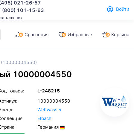
(495) 021-26-57
Войти
 (800) 101-15-63
азать звонок
Сравнения
Избранные
Корзина
0
0
0
й (10000004550)
рный 10000004550
Код товара:
L-248215
Артикул:
10000004550
Бренд:
Weltwasser
Коллекция:
Elbach
Страна:
Германия