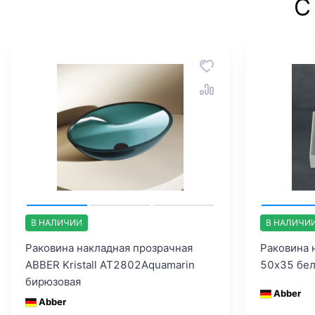
С
В НАЛИЧИИ
В НАЛИЧИ
Раковина накладная прозрачная
Раковина 
ABBER Kristall AT2802Aquamarin
50х35 бе
бирюзовая
Abber
Abber