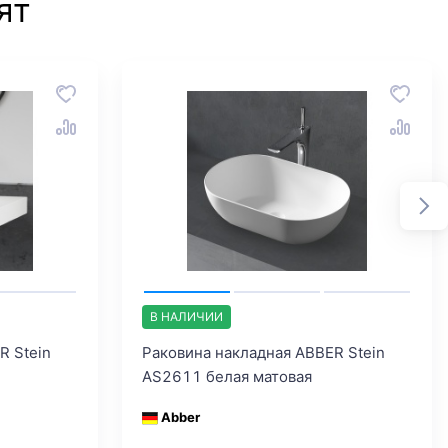
ят
В НАЛИЧИИ
R Stein
Раковина накладная ABBER Stein
AS2611 белая матовая
Abber