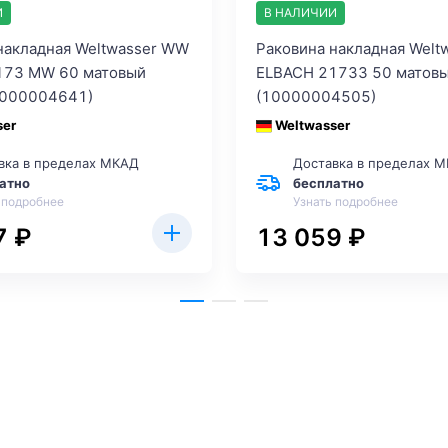
И
В НАЛИЧИИ
накладная Weltwasser WW
Раковина накладная Welt
173 MW 60 матовый
ELBACH 21733 50 матов
0000004641)
(10000004505)
ser
Weltwasser
вка в пределах МКАД
Доставка в пределах 
атно
бесплатно
 подробнее
Узнать подробнее
7 ₽
13 059 ₽