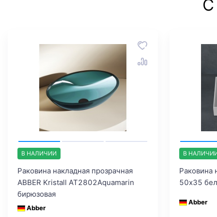
С
В НАЛИЧИИ
В НАЛИЧИ
Раковина накладная прозрачная
Раковина 
ABBER Kristall AT2802Aquamarin
50х35 бе
бирюзовая
Abber
Abber