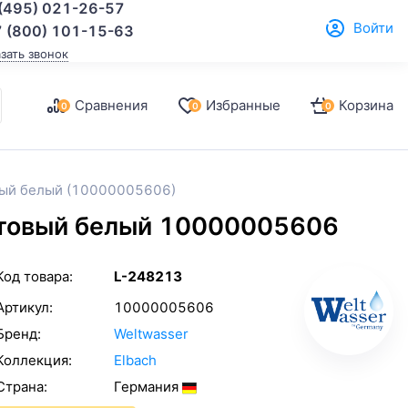
(495) 021-26-57
Войти
 (800) 101-15-63
азать звонок
Сравнения
Избранные
Корзина
0
0
0
вый белый (10000005606)
атовый белый 10000005606
Код товара:
L-248213
Артикул:
10000005606
Бренд:
Weltwasser
Коллекция:
Elbach
Страна:
Германия