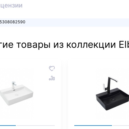
ицензии
5308082590
гие товары из коллекции El