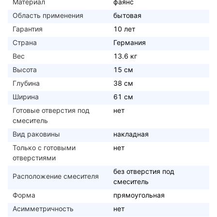
Материал
фаянс
Область применения
бытовая
Гарантия
10 лет
Страна
Германия
Вес
13.6 кг
Высота
15 см
Глубина
38 см
Ширина
61 см
Готовые отверстия под
нет
смеситель
Вид раковины
накладная
Только с готовыми
нет
отверстиями
без отверстия под
Расположение смесителя
смеситель
Форма
прямоугольная
Асимметричность
нет