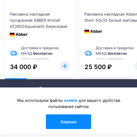
Раковина накладная
Раковина накладная Abbe
прозрачная ABBER Kristall
Stein 50х35 белый матов
AT2802Aquamarin бирюзовая
Abber
Abber
Доставка в пределах
Доставка в пределах
МКАД
бесплатно
МКАД
бесплатно
Узнать подробнее
Узнать подробнее
34 000 ₽
25 500 ₽
Мы используем файлы
cookie
для вашего удобства
пользования сайтом
2026 © Sanlib-Santehnika.ru — интернет-магазин сантехники
Хорошо
0
0
0
Каталог
Сравнения
Избранные
Войти
Корзина