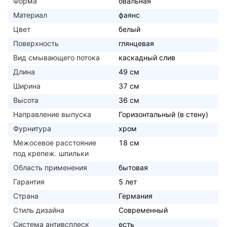
Форма
овальная
Материал
фаянс
Цвет
белый
Поверхность
глянцевая
Вид смывающего потока
каскадный слив
Длина
49 см
Ширина
37 см
Высота
36 см
Направление выпуска
Горизонтальный (в стену)
Фурнитура
хром
Межосевое расстояние
18 см
под крепеж. шпильки
Область применения
бытовая
Гарантия
5 лет
Страна
Германия
Стиль дизайна
Современный
Система антивсплеск
есть