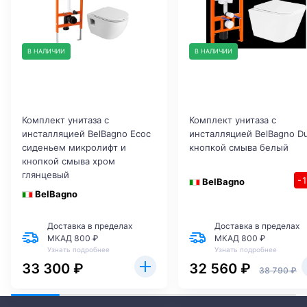
В НАЛИЧИИ
В НАЛИЧИИ
Комплект унитаза с
Комплект унитаза с
инсталляцией BelBagno Ecoс
инсталляцией BelBagno D
сиденьем микролифт и
кнопкой смыва белый
кнопкой смыва хром
глянцевый
-
BelBagno
BelBagno
Доставка в пределах
Доставка в пределах
МКАД 800 ₽
МКАД 800 ₽
Узнать подробнее
Узнать подробнее
33 300 ₽
32 560 ₽
38 790 ₽