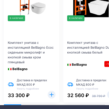
В НАЛИЧИИ
В НАЛИЧИИ
Комплект унитаза с
Комплект унитаза с
инсталляцией BelBagno Ecoс
инсталляцией BelBagno D
сиденьем микролифт и
кнопкой смыва белый
кнопкой смыва хром
глянцевый
-
BelBagno
BelBagno
Доставка в пределах
Доставка в пределах
МКАД 800 ₽
МКАД 800 ₽
Узнать подробнее
Узнать подробнее
33 300 ₽
32 560 ₽
38 790 ₽