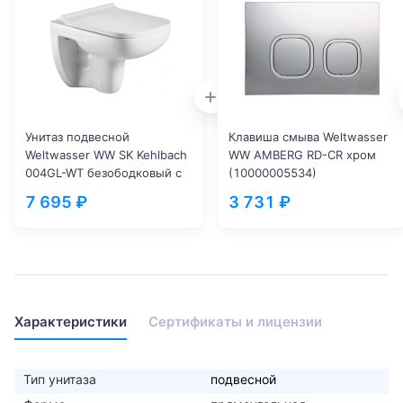
Унитаз подвесной
Клавиша смыва Weltwasser
Weltwasser WW SK Kehlbach
WW AMBERG RD-CR хром
004GL-WT безободковый с
(10000005534)
микролифтом белый
7 695 ₽
3 731 ₽
(10000003810)
Характеристики
Сертификаты и лицензии
Тип унитаза
подвесной