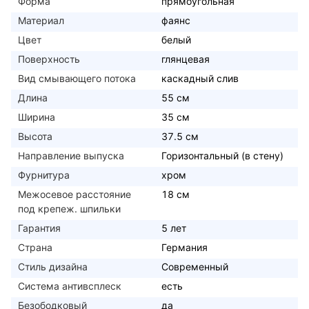
Форма
прямоугольная
Материал
фаянс
Цвет
белый
Поверхность
глянцевая
Вид смывающего потока
каскадный слив
Длина
55 см
Ширина
35 см
Высота
37.5 см
Направление выпуска
Горизонтальный (в стену)
Фурнитура
хром
Межосевое расстояние
18 см
под крепеж. шпильки
Гарантия
5 лет
Страна
Германия
Стиль дизайна
Современный
Система антивсплеск
есть
Безободковый
да