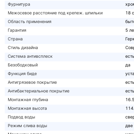
Фурнитура
хро
Межосевое расстояние под крепеж. шпильки
18 
Область применения
быт
Гарантия
5 ле
Страна
Гер
Стиль дизайна
Сов
Система антивсплеск
ест
Безободковый
да
Функция биде
уст
Антигрязевое покрытие
ест
Антибактериальное покрытие
ест
Монтажная глубина
16.
Монтажная высота
114
Подвод воды
све
Режим слива воды
две