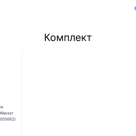
Комплект
ля
tWasser
005662)