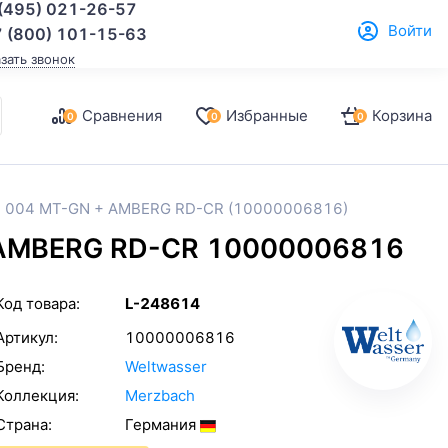
(495) 021-26-57
Войти
 (800) 101-15-63
азать звонок
Сравнения
Избранные
Корзина
0
0
0
H 004 MT-GN + AMBERG RD-CR (10000006816)
 AMBERG RD-CR 10000006816
Код товара:
L-248614
Артикул:
10000006816
Бренд:
Weltwasser
Коллекция:
Merzbach
Страна:
Германия