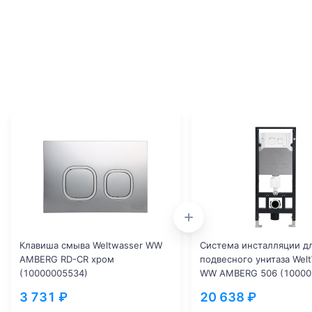
Клавиша смыва Weltwasser WW
Система инсталляции д
AMBERG RD-CR хром
подвесного унитаза Wel
(10000005534)
WW AMBERG 506 (10000
3 731 ₽
20 638 ₽