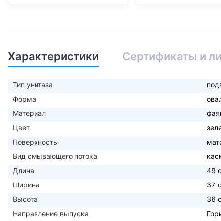
Характеристики
Сертификаты и л
Тип унитаза
под
Форма
ова
Материал
фая
Цвет
зел
Поверхность
мат
Вид смывающего потока
кас
Длина
49 
Ширина
37 
Высота
36 
Направление выпуска
Гор