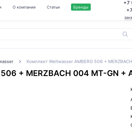
+7 
и
О компании
Статьи
Бренды
+7
зак
wasser
Комплект Weltwasser AMBERG 506 + MERZBAC
G 506 + MERZBACH 004 MT-GN +