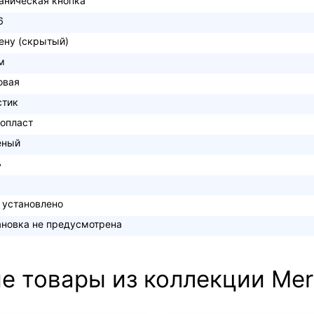
аническая кнопка
6
тену (скрытый)
м
овая
стик
опласт
еный
ь
 установлено
ановка не предусмотрена
е товары из коллекции Me