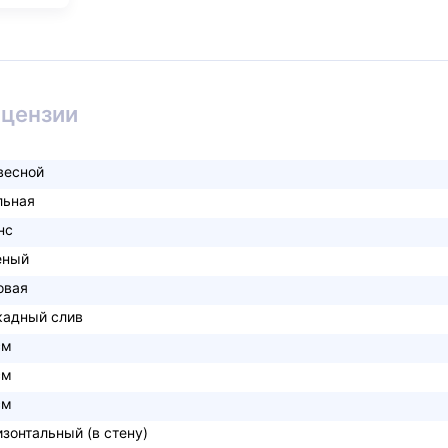
ицензии
весной
льная
нс
еный
овая
кадный слив
см
см
см
изонтальный (в стену)