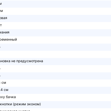
м
см
овая
т
мания
ременный
ь
ановка не предусмотрена
ь
ь
5 см
.4 см
рху бачка
 кнопки (режим эконом)