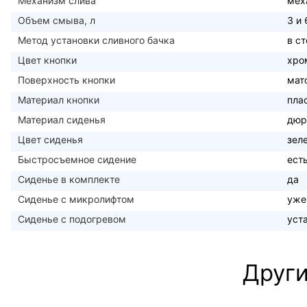
Механизм слива
мех
Объем смыва, л
3 и 
Метод установки сливного бачка
в с
Цвет кнопки
хро
Поверхность кнопки
мат
Материал кнопки
пла
Материал сиденья
дюр
Цвет сиденья
зел
Быстросъемное сидение
ест
Сиденье в комплекте
да
Сиденье с микролифтом
уже
Сиденье с подогревом
уст
Други