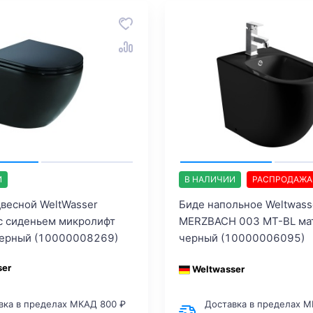
И
В НАЛИЧИИ
РАСПРОДАЖА
двесной WeltWasser
Биде напольное Weltwas
с сиденьем микролифт
MERZBACH 003 MT-BL ма
черный (10000008269)
черный (10000006095)
ser
Weltwasser
вка в пределах МКАД 800 ₽
Доставка в пределах М