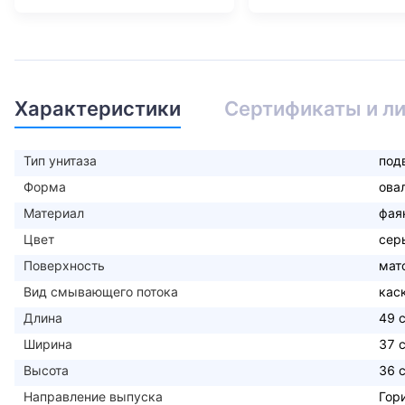
Характеристики
Сертификаты и л
Тип унитаза
под
Форма
ова
Материал
фая
Цвет
сер
Поверхность
мат
Вид смывающего потока
кас
Длина
49 
Ширина
37 
Высота
36 
Направление выпуска
Гор