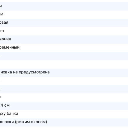
м
см
овая
лет
мания
ременный
ь
ановка не предусмотрена
ь
ь
м
.4 см
рху бачка
 кнопки (режим эконом)