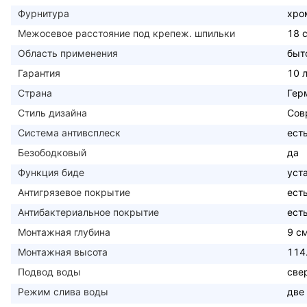
Фурнитура
хро
Межосевое расстояние под крепеж. шпильки
18 
Область применения
быт
Гарантия
10 
Страна
Гер
Стиль дизайна
Сов
Система антивсплеск
ест
Безободковый
да
Функция биде
уст
Антигрязевое покрытие
ест
Антибактериальное покрытие
ест
Монтажная глубина
9 с
Монтажная высота
114
Подвод воды
све
Режим слива воды
две