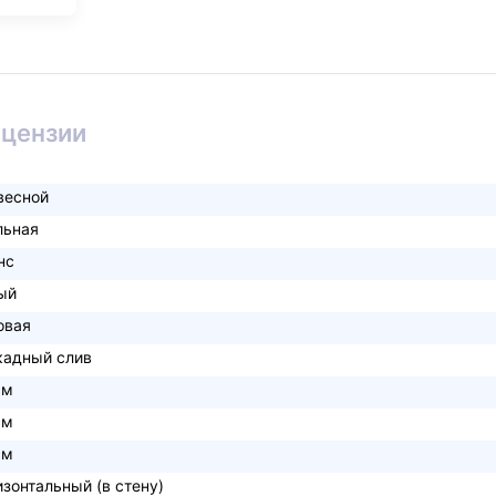
ицензии
весной
льная
нс
ый
овая
кадный слив
см
см
см
изонтальный (в стену)