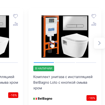
В НАЛИЧИИ
алляцией
Комплект унитаза с инсталляцией
смыва хром
BelBagno Loto с кнопкой смыва
хром
-16%
-16%
BelBagno