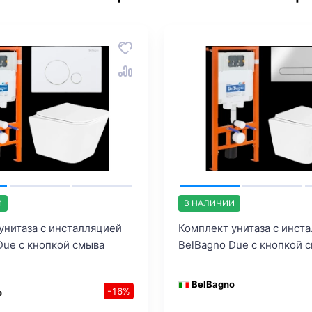
И
В НАЛИЧИИ
унитаза с инсталляцией
Комплект унитаза с инст
Due с кнопкой смыва
BelBagno Due с кнопкой 
BelBagno
-16%
o