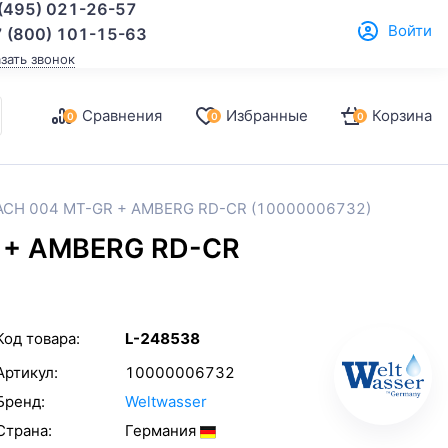
(495) 021-26-57
Войти
 (800) 101-15-63
азать звонок
Сравнения
Избранные
Корзина
0
0
0
BACH 004 MT-GR + AMBERG RD-CR (10000006732)
 + AMBERG RD-CR
Код товара:
L-248538
Артикул:
10000006732
Бренд:
Weltwasser
Страна:
Германия