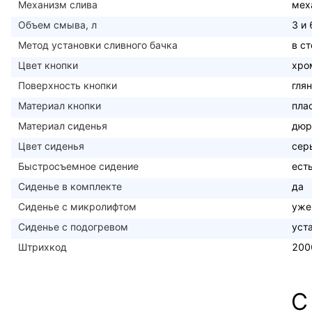
Механизм слива
мех
Объем смыва, л
3 и 
Метод установки сливного бачка
в с
Цвет кнопки
хро
Поверхность кнопки
гля
Материал кнопки
пла
Материал сиденья
дюр
Цвет сиденья
сер
Быстросъемное сидение
ест
Сиденье в комплекте
да
Сиденье с микролифтом
уже
Сиденье с подогревом
уст
Штрихкод
200
С