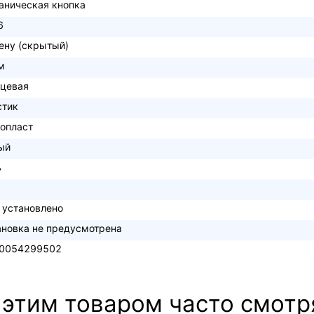
аническая кнопка
6
тену (скрытый)
м
нцевая
стик
опласт
ый
ь
 установлено
ановка не предусмотрена
0054299502
 этим товаром часто смотр