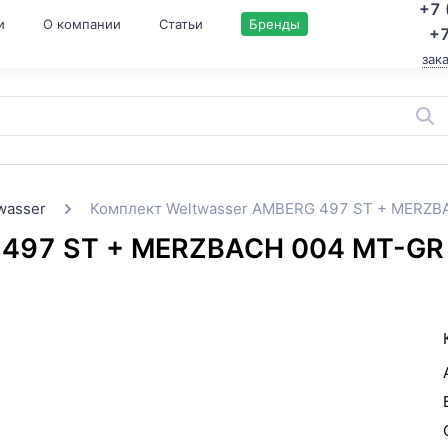
+7 
и
О компании
Статьи
Бренды
+7
зак
wasser
Комплект Weltwasser AMBERG 497 ST + MERZ
 497 ST + MERZBACH 004 MT-GR