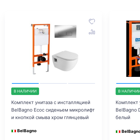
В НАЛИЧИИ
В НАЛИЧИ
Комплект унитаза с инсталляцией
Комплект 
BelBagno Ecoс сиденьем микролифт
BelBagno 
и кнопкой смыва хром глянцевый
белый
BelBagno
BelBagn