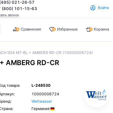
(495) 021-26-57
Войти
 (800) 101-15-63
азать звонок
Сравнения
Избранные
Корзина
0
0
0
BACH 004 MT-BL + AMBERG RD-CR (10000006724)
 + AMBERG RD-CR
Код товара:
L-248530
Артикул:
10000006724
Бренд:
Weltwasser
Страна:
Германия