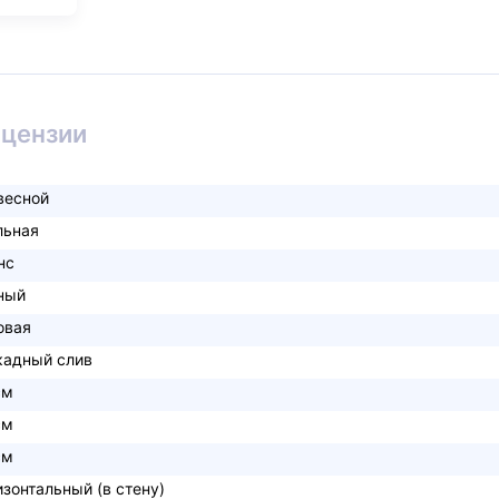
ицензии
весной
льная
нс
ный
овая
кадный слив
см
см
см
изонтальный (в стену)