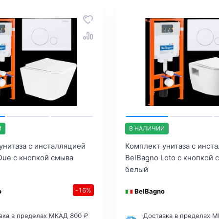
И
В НАЛИЧИИ
унитаза с инсталляцией
Комплект унитаза с инст
Due с кнопкой смыва
BelBagno Loto с кнопкой 
белый
-16%
o
BelBagno
вка в пределах МКАД 800 ₽
Доставка в пределах М