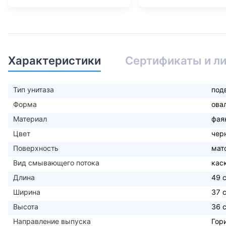
Характеристики
Сертификаты и л
Тип унитаза
под
Форма
ова
Материал
фая
Цвет
чер
Поверхность
мат
Вид смывающего потока
кас
Длина
49 
Ширина
37 
Высота
36 
Направление выпуска
Гор