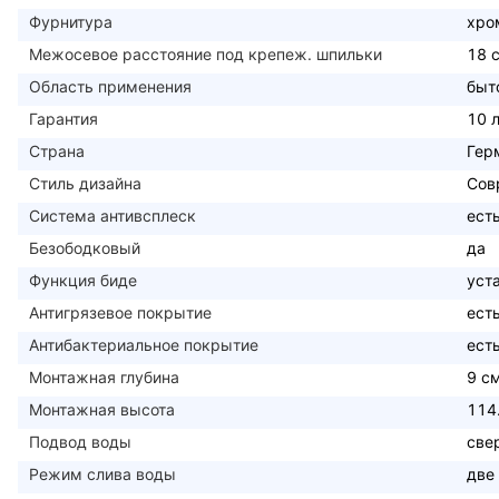
Фурнитура
хро
Межосевое расстояние под крепеж. шпильки
18 
Область применения
быт
Гарантия
10 
Страна
Гер
Стиль дизайна
Сов
Система антивсплеск
ест
Безободковый
да
Функция биде
уст
Антигрязевое покрытие
ест
Антибактериальное покрытие
ест
Монтажная глубина
9 с
Монтажная высота
114
Подвод воды
све
Режим слива воды
две