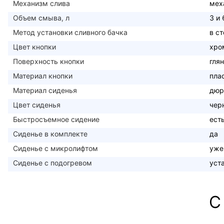
Механизм слива
мех
Объем смыва, л
3 и 
Метод установки сливного бачка
в с
Цвет кнопки
хро
Поверхность кнопки
гля
Материал кнопки
пла
Материал сиденья
дюр
Цвет сиденья
чер
Быстросъемное сидение
ест
Сиденье в комплекте
да
Сиденье с микролифтом
уже
Сиденье с подогревом
уст
С