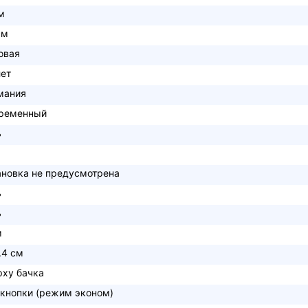
м
см
овая
лет
мания
ременный
ь
ановка не предусмотрена
ь
ь
м
.4 см
рху бачка
 кнопки (режим эконом)