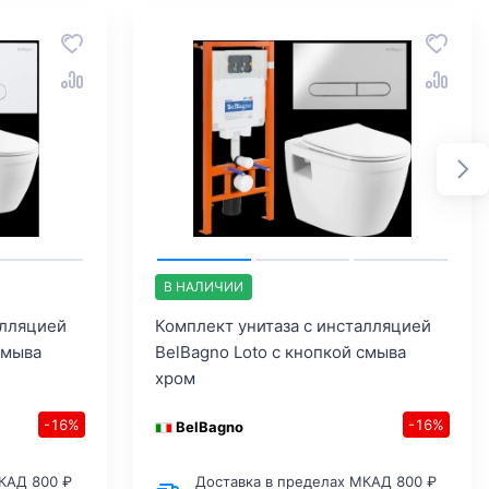
В НАЛИЧИИ
алляцией
Комплект унитаза с инсталляцией
смыва
BelBagno Loto с кнопкой смыва
хром
-16%
-16%
BelBagno
КАД 800 ₽
Доставка в пределах МКАД 800 ₽