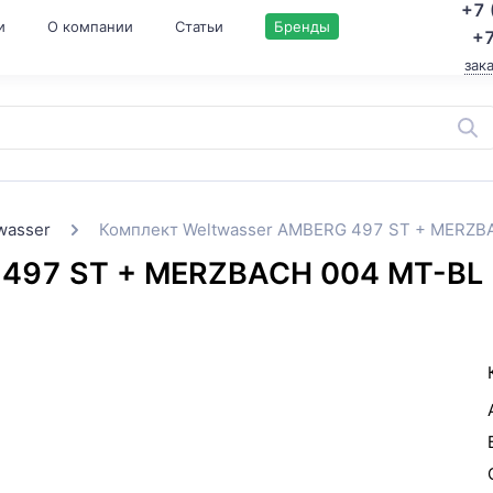
+7 
и
О компании
Статьи
Бренды
+7
зак
wasser
Комплект Weltwasser AMBERG 497 ST + MERZ
 497 ST + MERZBACH 004 MT-BL