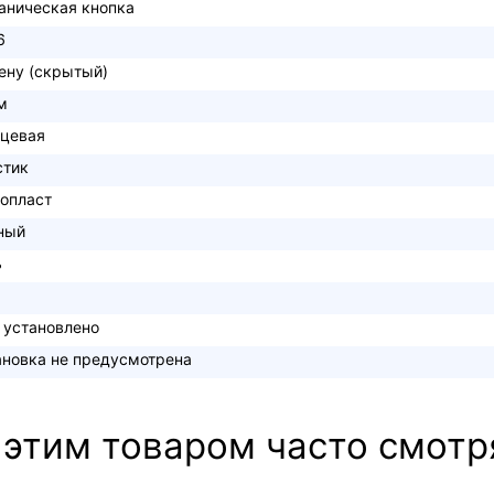
аническая кнопка
6
тену (скрытый)
м
нцевая
стик
опласт
ный
ь
 установлено
ановка не предусмотрена
 этим товаром часто смотр