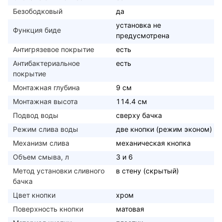
Безободковый
да
установка не
Функция биде
предусмотрена
Антигрязевое покрытие
есть
Антибактериальное
есть
покрытие
Монтажная глубина
9 см
Монтажная высота
114.4 см
Подвод воды
сверху бачка
Режим слива воды
две кнопки (режим эконом)
Механизм слива
механическая кнопка
Объем смыва, л
3 и 6
Метод установки сливного
в стену (скрытый)
бачка
Цвет кнопки
хром
Поверхность кнопки
матовая