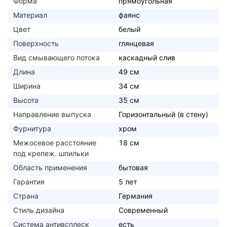
Форма
прямоугольная
Материал
фаянс
Цвет
белый
Поверхность
глянцевая
Вид смывающего потока
каскадный слив
Длина
49 см
Ширина
34 см
Высота
35 см
Направление выпуска
Горизонтальный (в стену)
Фурнитура
хром
Межосевое расстояние
18 см
под крепеж. шпильки
Область применения
бытовая
Гарантия
5 лет
Страна
Германия
Стиль дизайна
Современный
Система антивсплеск
есть