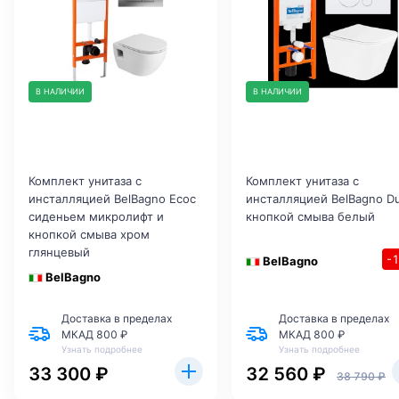
В НАЛИЧИИ
В НАЛИЧИИ
Комплект унитаза с
Комплект унитаза с
инсталляцией BelBagno Ecoс
инсталляцией BelBagno D
сиденьем микролифт и
кнопкой смыва белый
кнопкой смыва хром
глянцевый
-
BelBagno
BelBagno
Доставка в пределах
Доставка в пределах
МКАД 800 ₽
МКАД 800 ₽
Узнать подробнее
Узнать подробнее
33 300 ₽
32 560 ₽
38 790 ₽