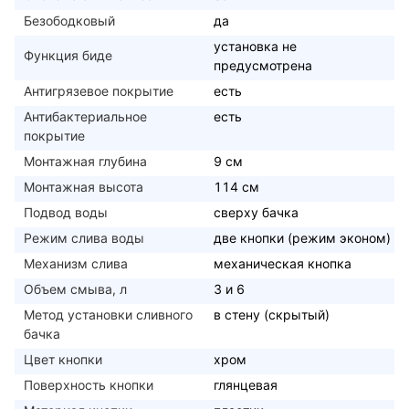
Безободковый
да
установка не
Функция биде
предусмотрена
Антигрязевое покрытие
есть
Антибактериальное
есть
покрытие
Монтажная глубина
9 см
Монтажная высота
114 см
Подвод воды
сверху бачка
Режим слива воды
две кнопки (режим эконом)
Механизм слива
механическая кнопка
Объем смыва, л
3 и 6
Метод установки сливного
в стену (скрытый)
бачка
Цвет кнопки
хром
Поверхность кнопки
глянцевая