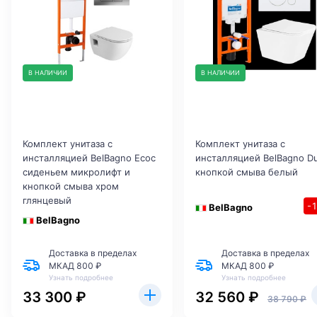
В НАЛИЧИИ
В НАЛИЧИИ
Комплект унитаза с
Комплект унитаза с
инсталляцией BelBagno Ecoс
инсталляцией BelBagno D
сиденьем микролифт и
кнопкой смыва белый
кнопкой смыва хром
глянцевый
-
BelBagno
BelBagno
Доставка в пределах
Доставка в пределах
МКАД 800 ₽
МКАД 800 ₽
Узнать подробнее
Узнать подробнее
33 300 ₽
32 560 ₽
38 790 ₽