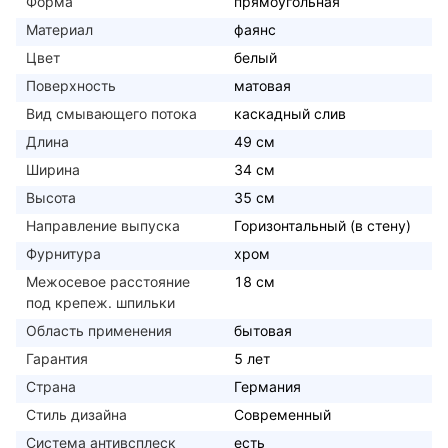
Форма
прямоугольная
Материал
фаянс
Цвет
белый
Поверхность
матовая
Вид смывающего потока
каскадный слив
Длина
49 см
Ширина
34 см
Высота
35 см
Направление выпуска
Горизонтальный (в стену)
Фурнитура
хром
Межосевое расстояние
18 см
под крепеж. шпильки
Область применения
бытовая
Гарантия
5 лет
Страна
Германия
Стиль дизайна
Современный
Система антивсплеск
есть