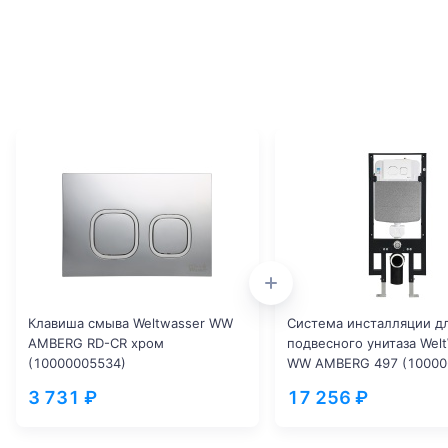
Клавиша смыва Weltwasser WW
Система инсталляции д
AMBERG RD-CR хром
подвесного унитаза Wel
(10000005534)
WW AMBERG 497 (10000
3 731 ₽
17 256 ₽