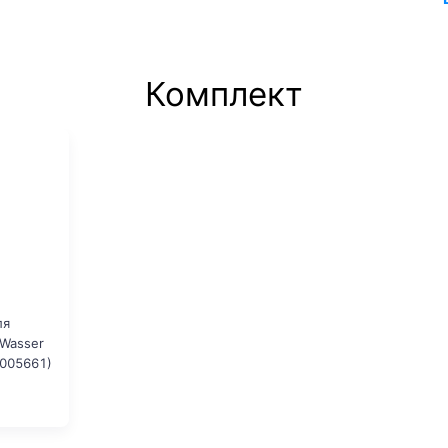
Комплект
ля
tWasser
005661)