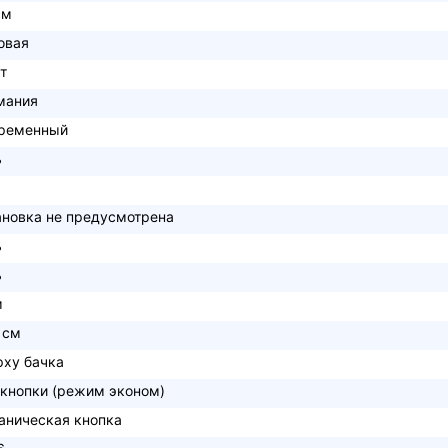
см
овая
т
мания
ременный
ь
ановка не предусмотрена
ь
ь
м
 см
рху бачка
 кнопки (режим эконом)
аническая кнопка