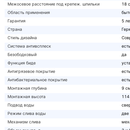
Межосевое расстояние под крепеж. шпильки
18 
Область применения
быт
Гарантия
5 ле
Страна
Гер
Стиль дизайна
Сов
Система антивсплеск
ест
Безободковый
да
Функция биде
уст
Антигрязевое покрытие
ест
Антибактериальное покрытие
ест
Монтажная глубина
9 с
Монтажная высота
114
Подвод воды
све
Режим слива воды
две
Механизм слива
мех