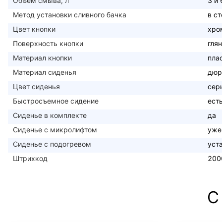
Объем смыва, л
3 и 
Метод установки сливного бачка
в с
Цвет кнопки
хро
Поверхность кнопки
гля
Материал кнопки
пла
Материал сиденья
дюр
Цвет сиденья
сер
Быстросъемное сидение
ест
Сиденье в комплекте
да
Сиденье с микролифтом
уже
Сиденье с подогревом
уст
Штрихкод
200
С