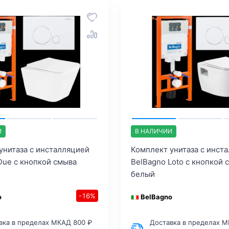
И
В НАЛИЧИИ
унитаза с инсталляцией
Комплект унитаза с инст
Due с кнопкой смыва
BelBagno Loto с кнопкой 
белый
-16%
o
BelBagno
вка в пределах МКАД 800 ₽
Доставка в пределах М