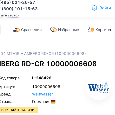
(495) 021-26-57
Войти
 (800) 101-15-63
азать звонок
Сравнения
Избранные
Корзина
0
0
0
 004 MT-GR + AMBERG RD-CR (10000006608)
AMBERG RD-CR 10000006608
Код товара:
L-248426
Артикул:
10000006608
Бренд:
Weltwasser
Страна:
Германия
УТОЧНЯЙТЕ НАЛИЧИЕ