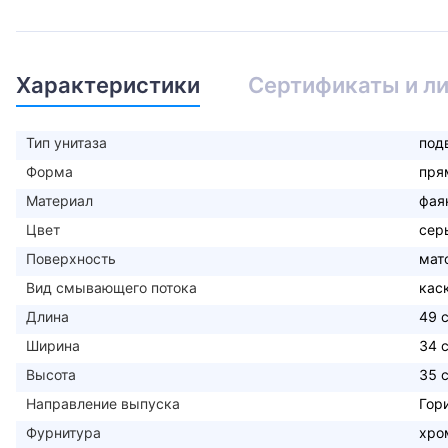
Характеристики
Сертификаты и л
Тип унитаза
под
Форма
пря
Материал
фая
Цвет
сер
Поверхность
мат
Вид смывающего потока
кас
Длина
49 
Ширина
34 
Высота
35 
Направление выпуска
Гор
Фурнитура
хро