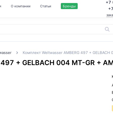
+7 
и
О компании
Статьи
Бренды
+7
зак
wasser
Комплект Weltwasser AMBERG 497 + GELBACH
 497 + GELBACH 004 MT-GR + 