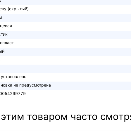
6
тену (скрытый)
м
нцевая
стик
опласт
ый
ь
 установлено
ановка не предусмотрена
0054299779
 этим товаром часто смотр