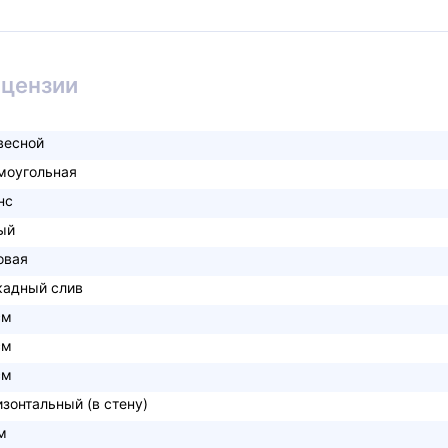
ицензии
весной
моугольная
нс
ый
овая
кадный слив
см
см
см
изонтальный (в стену)
м