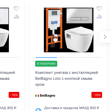
В НАЛИЧИИ
алляцией
Комплект унитаза с инсталляцией
смыва
BelBagno Loto с кнопкой смыва
хром
-16%
-16%
BelBagno
КАД 800 ₽
Доставка в пределах МКАД 800 ₽