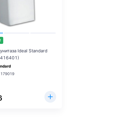
И
унитаза Ideal Standard
T416401)
andard
 179019
6