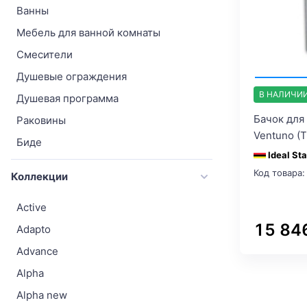
Ванны
Мебель для ванной комнаты
Смесители
Душевые ограждения
В НАЛИЧИ
Душевая программа
Бачок для 
Раковины
Ventuno (
Биде
Ideal St
Слив и канализация
Код товара:
Коллекции
Аксессуары для ванной
Active
Унитазы с инсталляцией
15 84
Adapto
Унитаз-компакт
Advance
Приставные унитазы
Alpha
Подвесные унитазы
Alpha new
Столешницы для ванной