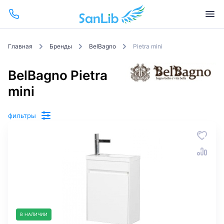
Главная
Бренды
BelBagno
Pietra mini
BelBagno Pietra
mini
фильтры
В НАЛИЧИИ