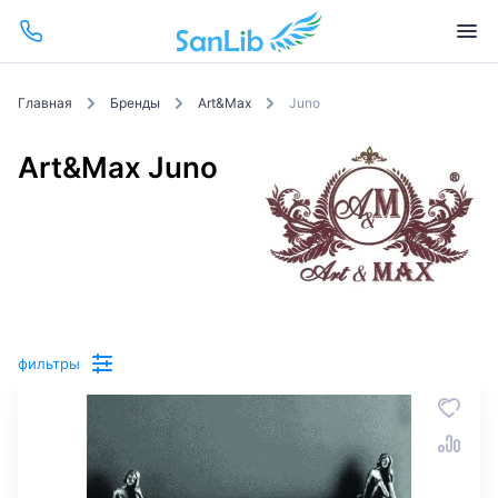
Главная
Бренды
Art&Max
Juno
Art&Max Juno
фильтры