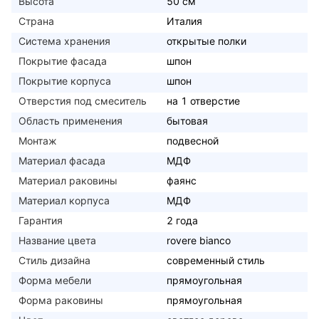
Высота
50 см
Страна
Италия
Система хранения
открытые полки
Покрытие фасада
шпон
Покрытие корпуса
шпон
Отверстия под смеситель
на 1 отверстие
Область применения
бытовая
Монтаж
подвесной
Материал фасада
МДФ
Материал раковины
фаянс
Материал корпуса
МДФ
Гарантия
2 года
Название цвета
rovere bianco
Стиль дизайна
современный стиль
Форма мебели
прямоугольная
Форма раковины
прямоугольная