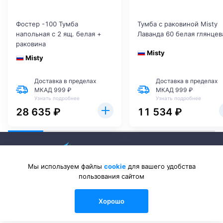
Фостер -100 Тумба
Тумба с раковиной Misty
напольная с 2 ящ. белая +
Лаванда 60 белая глянцев
раковина
Misty
Misty
Доставка в пределах
Доставка в пределах
МКАД 999 ₽
МКАД 999 ₽
Узнать подробнее
Узнать подробнее
28 635 ₽
11 534 ₽
Мы используем файлы
cookie
для вашего удобства
пользования сайтом
2026 © Sanlib-Santehnika.ru — интернет-магазин сантехники
Хорошо
0
0
0
Каталог
Сравнения
Избранные
Войти
Корзина