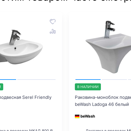
И
В НАЛИЧИИ
одвесная Serel Friendly
Раковина-моноблок подв
beWash Ladoga 46 белый
beWash
вка в пределах МКАД 800 ₽
Доставка в пределах М