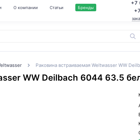
+7 
и
О компании
Статьи
Бренды
+7
зак
eltwasser
Раковина встраиваемая Weltwasser WW Deil
asser WW Deilbach 6044 63.5 б