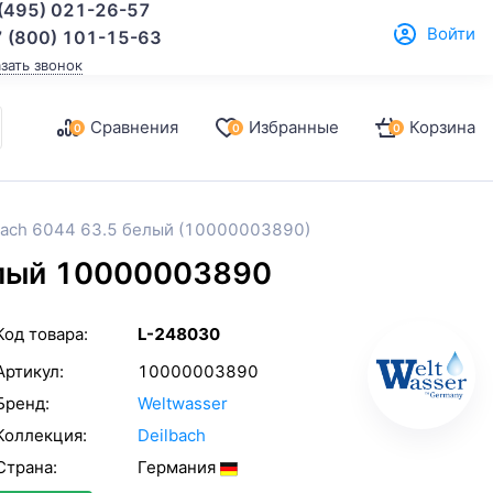
(495) 021-26-57
Войти
 (800) 101-15-63
азать звонок
Сравнения
Избранные
Корзина
0
0
0
bach 6044 63.5 белый (10000003890)
елый 10000003890
Код товара:
L-248030
Артикул:
10000003890
Бренд:
Weltwasser
Коллекция:
Deilbach
Страна:
Германия