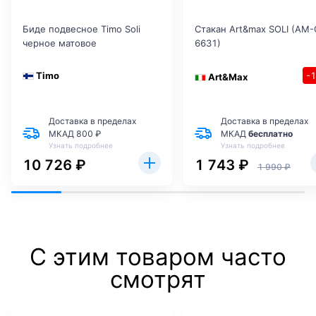
Биде подвесное Timo Soli
Стакан Art&max SOLI (AM-
черное матовое
6631)
Timo
-
Art&Max
Доставка в пределах
Доставка в пределах
МКАД 800 ₽
МКАД
бесплатно
Узнать подробнее
Узнать подробнее
10 726 ₽
1 743 ₽
1 990 ₽
С этим товаром часто
смотрят