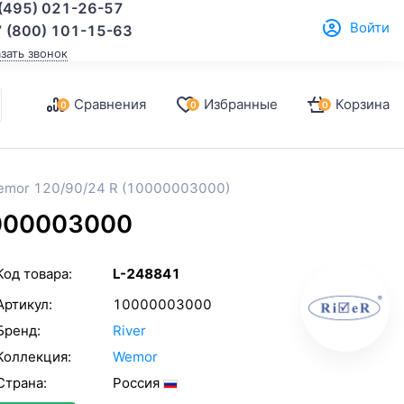
(495) 021-26-57
Войти
 (800) 101-15-63
азать звонок
Сравнения
Избранные
Корзина
0
0
0
emor 120/90/24 R (10000003000)
0000003000
Код товара:
L-248841
Артикул:
10000003000
Бренд:
River
Коллекция:
Wemor
Страна:
Россия