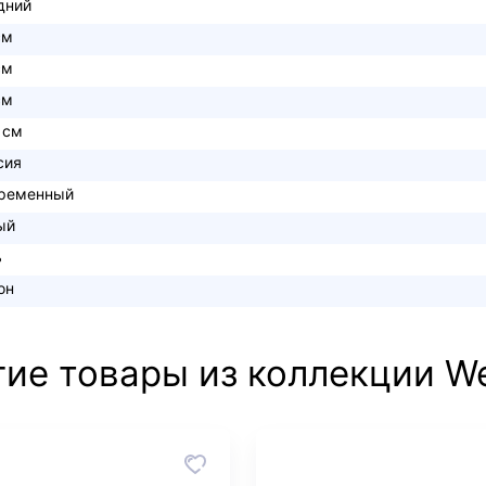
дний
см
см
см
 см
сия
ременный
ый
ь
он
гие товары из коллекции W