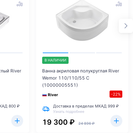
В НАЛИЧИИ
лый River
Ванна акриловая полукруглая River
Wemor 110/110/55 C
(10000005551)
-22%
River
КАД 800 ₽
Доставка в пределах МКАД 999 ₽
Узнать подробнее
19 300 ₽
24 896 ₽