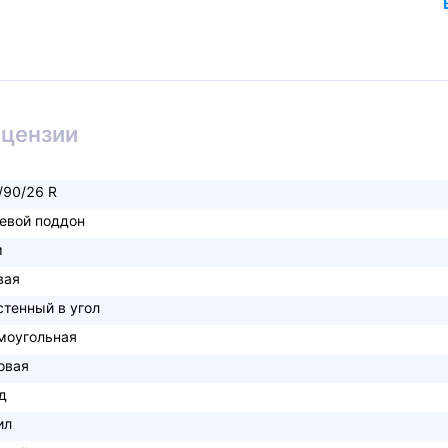
ицензии
/90/26 R
евой поддон
м
вая
стенный в угол
моугольная
овая
д
ил